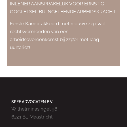
INLENER AANSPRAKELIJK VOOR ERNSTIG
OOGLETSEL BIJ INGELEENDE ARBEIDSKRACHT
Eerste Kamer akkoord met nieuwe zzp-wet:
rechtsvermoeden van een
arbeidsovereenkomst bij zzp’er met laag
uurtarief!
SPEE ADVOCATEN B.V.
Wilhelminasingel 98
6221 BL Maastricht