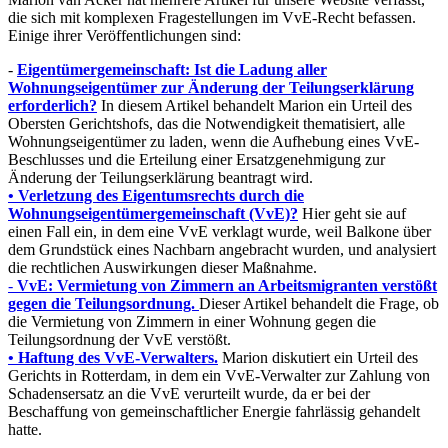
die sich mit komplexen Fragestellungen im VvE-Recht befassen.
Einige ihrer Veröffentlichungen sind:
-
Eigentümergemeinschaft: Ist die Ladung aller
Wohnungseigentümer zur Änderung der Teilungserklärung
erforderlich?
In diesem Artikel behandelt Marion ein Urteil des
Obersten Gerichtshofs, das die Notwendigkeit thematisiert, alle
Wohnungseigentümer zu laden, wenn die Aufhebung eines VvE-
Beschlusses und die Erteilung einer Ersatzgenehmigung zur
Änderung der Teilungserklärung beantragt wird.
• Verletzung des Eigentumsrechts durch die
Wohnungseigentümergemeinschaft (VvE)?
Hier geht sie auf
einen Fall ein, in dem eine VvE verklagt wurde, weil Balkone über
dem Grundstück eines Nachbarn angebracht wurden, und analysiert
die rechtlichen Auswirkungen dieser Maßnahme.
-
VvE: Vermietung von Zimmern an Arbeitsmigranten verstößt
gegen die Teilungsordnung.
Dieser Artikel behandelt die Frage, ob
die Vermietung von Zimmern in einer Wohnung gegen die
Teilungsordnung der VvE verstößt.
• Haftung des VvE-Verwalters.
Marion diskutiert ein Urteil des
Gerichts in Rotterdam, in dem ein VvE-Verwalter zur Zahlung von
Schadensersatz an die VvE verurteilt wurde, da er bei der
Beschaffung von gemeinschaftlicher Energie fahrlässig gehandelt
hatte.