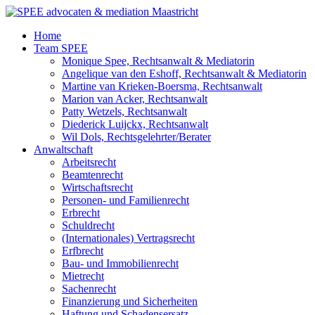
Zum
Inhalt
Home
wechseln
Team SPEE
Monique Spee, Rechtsanwalt & Mediatorin
Angelique van den Eshoff, Rechtsanwalt & Mediatorin
Martine van Krieken-Boersma, Rechtsanwalt
Marion van Acker, Rechtsanwalt
Patty Wetzels, Rechtsanwalt
Diederick Luijckx, Rechtsanwalt
Wil Dols, Rechtsgelehrter/Berater
Anwaltschaft
Arbeitsrecht
Beamtenrecht
Wirtschaftsrecht
Personen- und Familienrecht
Erbrecht
Schuldrecht
(Internationales) Vertragsrecht
Erfbrecht
Bau- und Immobilienrecht
Mietrecht
Sachenrecht
Finanzierung und Sicherheiten
Haftung und Schadensersatz