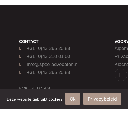
CONTACT
VOOR
+31 (0)43-365 20 88
Algem
+31 (0)43-210 01 00
Privac
info@spee-advocaten.nl
Klacht
+31 (0)43-365 20 88
KvK 14107569
Ok
Privacybeleid
Deze website gebruikt cookies
© 2026
SPEE advocaten & mediation
| 043WEB ☆ Webdesign Maastricht