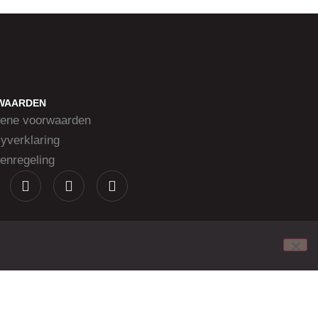
WAARDEN
ene voorwaarden
yverklaring
enregeling