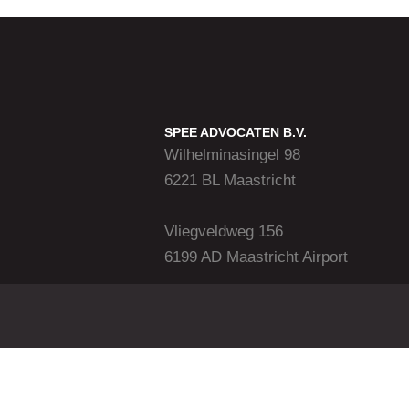
SPEE ADVOCATEN B.V.
Wilhelminasingel 98
6221 BL Maastricht
Vliegveldweg 156
6199 AD Maastricht Airport