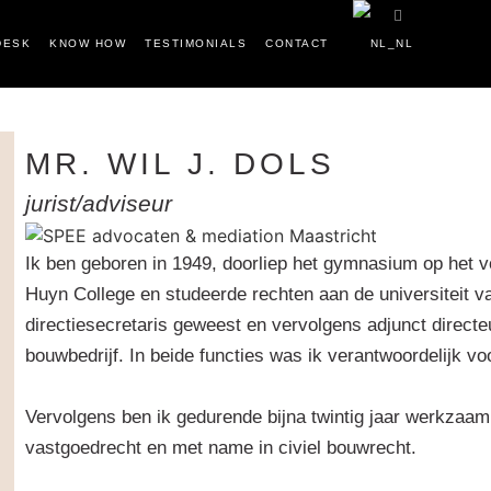
DESK
KNOW HOW
TESTIMONIALS
CONTACT
MR. WIL J. DOLS
jurist/adviseur
Ik ben geboren in 1949, doorliep het gymnasium op het v
Huyn College en studeerde rechten aan de universiteit van
directiesecretaris geweest en vervolgens adjunct directe
bouwbedrijf. In beide functies was ik verantwoordelijk voo
.
Vervolgens ben ik gedurende bijna twintig jaar werkzaam 
vastgoedrecht en met name in civiel bouwrecht.
.