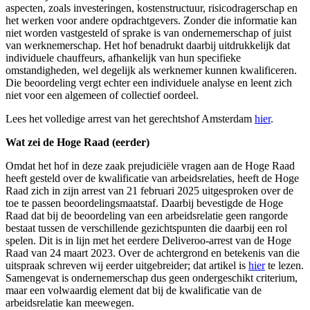
aspecten, zoals investeringen, kostenstructuur, risicodragerschap en
het werken voor andere opdrachtgevers. Zonder die informatie kan
niet worden vastgesteld of sprake is van ondernemerschap of juist
van werknemerschap. Het hof benadrukt daarbij uitdrukkelijk dat
individuele chauffeurs, afhankelijk van hun specifieke
omstandigheden, wel degelijk als werknemer kunnen kwalificeren.
Die beoordeling vergt echter een individuele analyse en leent zich
niet voor een algemeen of collectief oordeel.
Lees het volledige arrest van het gerechtshof Amsterdam
hier
.
Wat zei de Hoge Raad (eerder)
Omdat het hof in deze zaak prejudiciële vragen aan de Hoge Raad
heeft gesteld over de kwalificatie van arbeidsrelaties, heeft de Hoge
Raad zich in zijn arrest van 21 februari 2025 uitgesproken over de
toe te passen beoordelingsmaatstaf. Daarbij bevestigde de Hoge
Raad dat bij de beoordeling van een arbeidsrelatie geen rangorde
bestaat tussen de verschillende gezichtspunten die daarbij een rol
spelen. Dit is in lijn met het eerdere Deliveroo-arrest van de Hoge
Raad van 24 maart 2023. Over de achtergrond en betekenis van die
uitspraak schreven wij eerder uitgebreider; dat artikel is
hier
te lezen.
Samengevat is ondernemerschap dus geen ondergeschikt criterium,
maar een volwaardig element dat bij de kwalificatie van de
arbeidsrelatie kan meewegen.