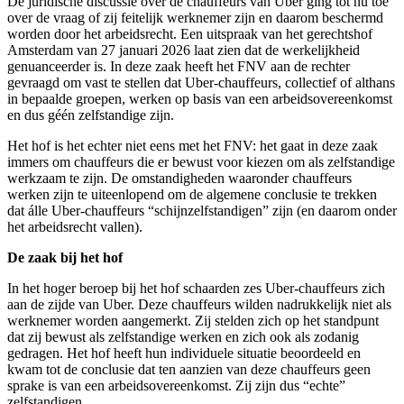
De juridische discussie over de chauffeurs van Uber ging tot nu toe
over de vraag of zij feitelijk werknemer zijn en daarom beschermd
worden door het arbeidsrecht. Een uitspraak van het gerechtshof
Amsterdam van 27 januari 2026 laat zien dat de werkelijkheid
genuanceerder is. In deze zaak heeft het FNV aan de rechter
gevraagd om vast te stellen dat Uber-chauffeurs, collectief of althans
in bepaalde groepen, werken op basis van een arbeidsovereenkomst
en dus géén zelfstandige zijn.
Het hof is het echter niet eens met het FNV: het gaat in deze zaak
immers om chauffeurs die er bewust voor kiezen om als zelfstandige
werkzaam te zijn. De omstandigheden waaronder chauffeurs
werken zijn te uiteenlopend om de algemene conclusie te trekken
dat álle Uber-chauffeurs “schijnzelfstandigen” zijn (en daarom onder
het arbeidsrecht vallen).
De zaak bij het hof
In het hoger beroep bij het hof schaarden zes Uber-chauffeurs zich
aan de zijde van Uber. Deze chauffeurs wilden nadrukkelijk niet als
werknemer worden aangemerkt. Zij stelden zich op het standpunt
dat zij bewust als zelfstandige werken en zich ook als zodanig
gedragen. Het hof heeft hun individuele situatie beoordeeld en
kwam tot de conclusie dat ten aanzien van deze chauffeurs geen
sprake is van een arbeidsovereenkomst. Zij zijn dus “echte”
zelfstandigen.