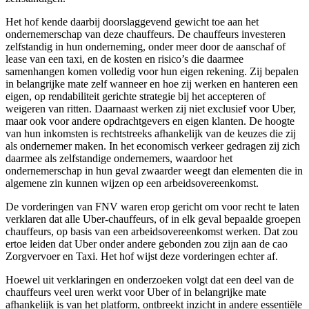
Het hof kende daarbij doorslaggevend gewicht toe aan het
ondernemerschap van deze chauffeurs. De chauffeurs investeren
zelfstandig in hun onderneming, onder meer door de aanschaf of
lease van een taxi, en de kosten en risico’s die daarmee
samenhangen komen volledig voor hun eigen rekening. Zij bepalen
in belangrijke mate zelf wanneer en hoe zij werken en hanteren een
eigen, op rendabiliteit gerichte strategie bij het accepteren of
weigeren van ritten. Daarnaast werken zij niet exclusief voor Uber,
maar ook voor andere opdrachtgevers en eigen klanten. De hoogte
van hun inkomsten is rechtstreeks afhankelijk van de keuzes die zij
als ondernemer maken. In het economisch verkeer gedragen zij zich
daarmee als zelfstandige ondernemers, waardoor het
ondernemerschap in hun geval zwaarder weegt dan elementen die in
algemene zin kunnen wijzen op een arbeidsovereenkomst.
De vorderingen van FNV waren erop gericht om voor recht te laten
verklaren dat alle Uber-chauffeurs, of in elk geval bepaalde groepen
chauffeurs, op basis van een arbeidsovereenkomst werken. Dat zou
ertoe leiden dat Uber onder andere gebonden zou zijn aan de cao
Zorgvervoer en Taxi. Het hof wijst deze vorderingen echter af.
Hoewel uit verklaringen en onderzoeken volgt dat een deel van de
chauffeurs veel uren werkt voor Uber of in belangrijke mate
afhankelijk is van het platform, ontbreekt inzicht in andere essentiële