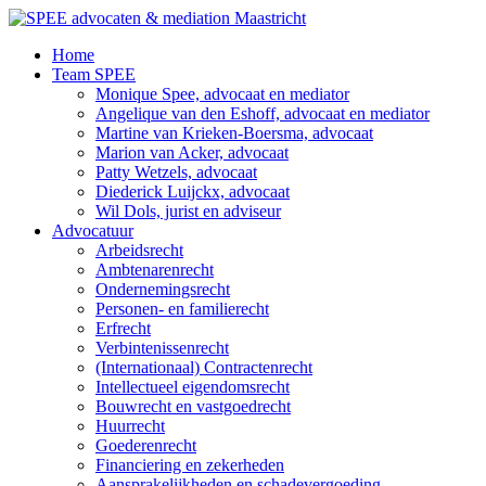
Ga
naar
Home
de
Team SPEE
inhoud
Monique Spee, advocaat en mediator
Angelique van den Eshoff, advocaat en mediator
Martine van Krieken-Boersma, advocaat
Marion van Acker, advocaat
Patty Wetzels, advocaat
Diederick Luijckx, advocaat
Wil Dols, jurist en adviseur
Advocatuur
Arbeidsrecht
Ambtenarenrecht
Ondernemingsrecht
Personen- en familierecht
Erfrecht
Verbintenissenrecht
(Internationaal) Contractenrecht
Intellectueel eigendomsrecht
Bouwrecht en vastgoedrecht
Huurrecht
Goederenrecht
Financiering en zekerheden
Aansprakelijkheden en schadevergoeding