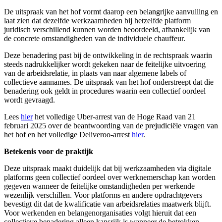
De uitspraak van het hof vormt daarop een belangrijke aanvulling en
laat zien dat dezelfde werkzaamheden bij hetzelfde platform
juridisch verschillend kunnen worden beoordeeld, afhankelijk van
de concrete omstandigheden van de individuele chauffeur.
Deze benadering past bij de ontwikkeling in de rechtspraak waarin
steeds nadrukkelijker wordt gekeken naar de feitelijke uitvoering
van de arbeidsrelatie, in plaats van naar algemene labels of
collectieve aannames. De uitspraak van het hof onderstreept dat die
benadering ook geldt in procedures waarin een collectief oordeel
wordt gevraagd.
Lees
hier
het volledige Uber-arrest van de Hoge Raad van 21
februari 2025 over de beantwoording van de prejudiciële vragen van
het hof en het volledige Deliveroo-arrest
hier
.
Betekenis voor de praktijk
Deze uitspraak maakt duidelijk dat bij werkzaamheden via digitale
platforms geen collectief oordeel over werknemerschap kan worden
gegeven wanneer de feitelijke omstandigheden per werkende
wezenlijk verschillen. Voor platforms en andere opdrachtgevers
bevestigt dit dat de kwalificatie van arbeidsrelaties maatwerk blijft.
Voor werkenden en belangenorganisaties volgt hieruit dat een
collectieve benadering alleen kansrijk is wanneer de betrokken