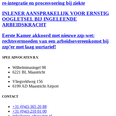
re-integratie en procesvoering bij ziekte
INLENER AANSPRAKELIJK VOOR ERNSTIG
OOGLETSEL BIJ INGELEENDE
ARBEIDSKRACHT
Eerste Kamer akkoord met nieuwe zzp-wet:
rechtsvermoeden van een arbeidsovereenkomst bij
zzp’er met laag uurtarief!
SPEE ADVOCATEN B.V.
Wilhelminasingel 98
6221 BL Maastricht
Vliegveldweg 156
6199 AD Maastricht Airport
CONTACT
+31 (0)43-365 20 88
+31 (0)43-210 01 00
info@spee-advocaten.nl