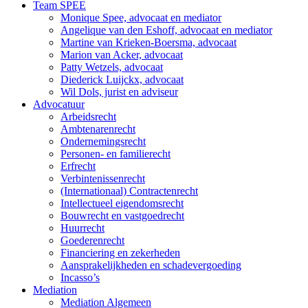
Team SPEE
Monique Spee, advocaat en mediator
Angelique van den Eshoff, advocaat en mediator
Martine van Krieken-Boersma, advocaat
Marion van Acker, advocaat
Patty Wetzels, advocaat
Diederick Luijckx, advocaat
Wil Dols, jurist en adviseur
Advocatuur
Arbeidsrecht
Ambtenarenrecht
Ondernemingsrecht
Personen- en familierecht
Erfrecht
Verbintenissenrecht
(Internationaal) Contractenrecht
Intellectueel eigendomsrecht
Bouwrecht en vastgoedrecht
Huurrecht
Goederenrecht
Financiering en zekerheden
Aansprakelijkheden en schadevergoeding
Incasso’s
Mediation
Mediation Algemeen