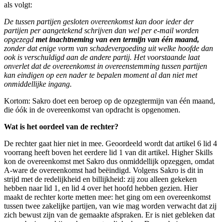
als volgt:
De tussen partijen gesloten overeenkomst kan door ieder der
partijen per aangetekend schrijven dan wel per e-mail worden
opgezegd
met inachtneming van een termijn van één maand,
zonder dat enige vorm van schadevergoeding uit welke hoofde dan
ook is verschuldigd aan de andere partij. Het voorstaande laat
onverlet dat de overeenkomst in overeenstemming tussen partijen
kan eindigen op een nader te bepalen moment al dan niet met
onmiddellijke ingang.
Kortom: Sakro doet een beroep op de opzegtermijn van één maand,
die óók in de overeenkomst van opdracht is opgenomen.
Wat is het oordeel van de rechter?
De rechter gaat hier niet in mee. Geoordeeld wordt dat artikel 6 lid 4
voorrang heeft boven het eerdere lid 1 van dit artikel. Higher Skills
kon de overeenkomst met Sakro dus onmiddellijk opzeggen, omdat
A-ware de overeenkomst had beëindigd. Volgens Sakro is dit in
strijd met de redelijkheid en billijkheid: zij zou alleen gekeken
hebben naar lid 1, en lid 4 over het hoofd hebben gezien. Hier
maakt de rechter korte metten mee: het ging om een overeenkomst
tussen twee zakelijke partijen, van wie mag worden verwacht dat zij
zich bewust zijn van de gemaakte afspraken. Er is niet gebleken dat