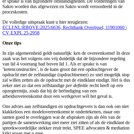
er sprake is van bijzondere omstandigheden. De vorderingen van
Sakro worden dus afgewezen en Sakro wordt veroordeeld in de
proceskosten.
De volledige uitspraak kunt u hier teruglezen:
ECLI:NL:RBOVE:2025:6636, Rechtbank Overijssel, 11901060 \
CV EXPL 25-2958
Onze tips
In zijn algemeenheid geldt natuurlijk: ken de overeenkomst! In deze
zaak was het volgens ons vrij duidelijk dat de bijzondere regeling
van lid 4 voorrang had boven lid 1. Als er sprake is van
‘ketenconstructies’, is de kans groot dat een opdrachtgever de
opdracht met de zelfstandige (opdrachtnemer) zo snel mogelijk stop
zal willen zetten als de opdracht met de eindklant eindigt. Het is dus
zeker niet zo dat een zelfstandige
per definitie
recht heeft op een
opzegtermijn, zoals dat bij de beëindiging van een
arbeidsovereenkomst door een werkgever wél het geval is.
Ons advies aan zelfstandigen en opdrachtgevers is dan ook om niet
klakkeloos een modelovereenkomst te ondertekenen, maar om
samen goed te overleggen wat de afspraken zijn als één van de
partijen de samenwerking niet meer ziet zitten of als de eindklant de
spreekwoordelijke stekker eruit trekt. SPEE advocaten & mediation
kijkt graag met u mee.