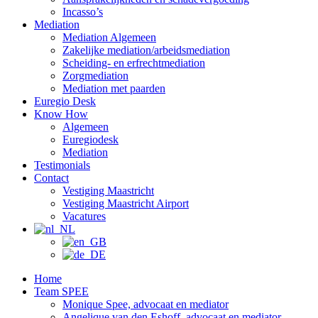
Incasso’s
Mediation
Mediation Algemeen
Zakelijke mediation/arbeidsmediation
Scheiding- en erfrechtmediation
Zorgmediation
Mediation met paarden
Euregio Desk
Know How
Algemeen
Euregiodesk
Mediation
Testimonials
Contact
Vestiging Maastricht
Vestiging Maastricht Airport
Vacatures
Home
Team SPEE
Monique Spee, advocaat en mediator
Angelique van den Eshoff, advocaat en mediator