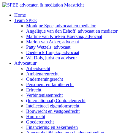
Ga
naar
Home
de
Team SPEE
inhoud
Monique Spee, advocaat en mediator
Angelique van den Eshoff, advocaat en mediator
Martine van Krieken-Boersma, advocaat
Marion van Acker, advocaat
Patty Wetzels, advocaat
Diederick Luijckx, advocaat
Wil Dols, jurist en adviseur
Advocatuur
Arbeidsrecht
Ambtenarenrecht
Ondernemingsrecht
Personen- en familierecht
Erfrecht
Verbintenissenrecht
(Internationaal) Contractenrecht
Intellectueel eigendomsrecht
Bouwrecht en vastgoedrecht
Huurrecht
Goederenrecht
Financiering en zekerheden
Aansprakelijkheden en schadevergoeding