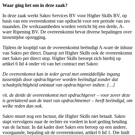
Waar ging het om in deze zaak?
In deze zaak werkt Sakro Services BV voor Higher Skills BV, op
basis van een overeenkomst van opdracht voor een periode van zes
maanden. De werkzaamheden worden verricht bij een derde, A-
ware Ripening BV. De overeenkomst bevat diverse bepalingen over
tussentijdse opzegging.
Tijdens de looptijd van de overeenkomst beëindigt A-ware de inhuur
van Sakro per direct. Daarop zet Higher Skills ook de overeenkomst
met Sakro per direct stop. Higher Skills beroept zich hierbij op
artikel 6 lid 4 onder vii van het contract met Sakro:
De overeenkomst kan in ieder geval met onmiddellijke ingang
tussentijds door opdrachtgever worden beëindigd zonder dat
schadeplichtigheid ontstaat van opdrachtgever indien: […]
vii. de derde de overeenkomst met opdrachtgever – voor zover deze
is gerelateerd aan de inzet van opdrachtnemer – heeft beëindigd, om
welke reden dan ook.
Sakro stuurt nog een factuur, die Higher Skills niet betaalt. Sakro
stapt vervolgens naar de rechter en vordert in kort geding betaling
van de factuur. In dat kader doet Sakro een beroep op een andere,
voorgaande, bepaling uit de overeenkomst, artikel 6 lid 1. Die luidt