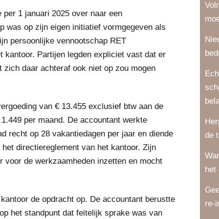
Vol
 per 1 januari 2025 over naar een
moe
 was op zijn eigen initiatief vormgegeven als
Nie
zijn persoonlijke vennootschap RET
bed
 kantoor. Partijen legden expliciet vast dat er
 zich daar achteraf ook niet op zou mogen
Ech
sch
bel
ergoeding van € 13.455 exclusief btw aan de
 1.449 per maand. De accountant werkte
Her
ad recht op 28 vakantiedagen per jaar en diende
de 
het directiereglement van het kantoor. Zijn
Wan
r voor de werkzaamheden inzetten en mocht
het
Gee
kantoor de opdracht op. De accountant berustte
re-
p het standpunt dat feitelijk sprake was van