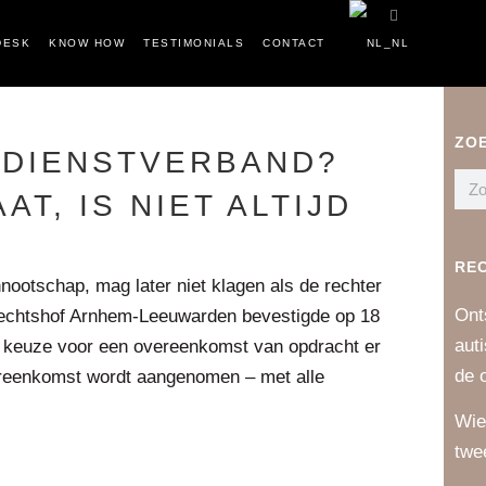
DESK
KNOW HOW
TESTIMONIALS
CONTACT
ZO
DIENSTVERBAND?
AT, IS NIET ALTIJD
RE
nnootschap, mag later niet klagen als de rechter
Ont
echtshof Arnhem-Leeuwarden bevestigde op 18
aut
e keuze voor een overeenkomst van opdracht er
de 
vereenkomst wordt aangenomen – met alle
Wie
twe