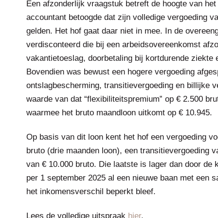
Een afzonderlijk vraagstuk betreft de hoogte van he
accountant betoogde dat zijn volledige vergoeding v
gelden. Het hof gaat daar niet in mee. In de overee
verdisconteerd die bij een arbeidsovereenkomst afzo
vakantietoeslag, doorbetaling bij kortdurende ziekte 
Bovendien was bewust een hogere vergoeding afges
ontslagbescherming, transitievergoeding en billijke
waarde van dat “flexibiliteitspremium‟ op € 2.500 br
waarmee het bruto maandloon uitkomt op € 10.945.
Op basis van dit loon kent het hof een vergoeding v
bruto (drie maanden loon), een transitievergoeding va
van € 10.000 bruto. Die laatste is lager dan door d
per 1 september 2025 al een nieuwe baan met een sa
het inkomensverschil beperkt bleef.
Lees de volledige uitspraak
hier
.