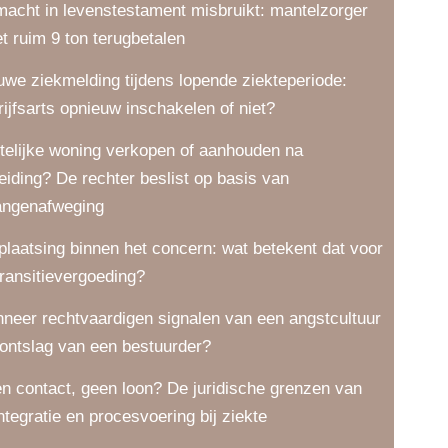
macht in levenstestament misbruikt: mantelzorger
t ruim 9 ton terugbetalen
uwe ziekmelding tijdens lopende ziekteperiode:
rijfsarts opnieuw inschakelen of niet?
telijke woning verkopen of aanhouden na
eiding? De rechter beslist op basis van
angenafweging
plaatsing binnen het concern: wat betekent dat voor
transitievergoeding?
neer rechtvaardigen signalen van een angstcultuur
 ontslag van een bestuurder?
n contact, geen loon? De juridische grenzen van
integratie en procesvoering bij ziekte