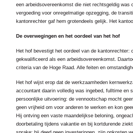
een arbeidsovereenkomst die niet rechtsgeldig was
vergoeding voor onregelmatige opzegging, de transiti
kantonrechter gaf hem grotendeels gelijk. Het kantoo
De overwegingen en het oordeel van het hof
Het hof bevestigt het oordeel van de kantonrechter
gekwalificeerd als een arbeidsovereenkomst. Daarto
criteria van de Hoge Raad. Alle feiten en omstandig
Het hof wijst erop dat de werkzaamheden kernwerkz
accountant daarin volledig was ingebed, fulltime en st
persoonlijke uitvoering: de vennootschap mocht gee
geen vrijheid om voor anderen te werken en kon geen
Hij ontving een vaste maandelijkse beloning, ongeach
doorbetaling tijdens vakantie en bij kortdurende zie
sprake: hij deed geen investeringen, zijn onkosten w