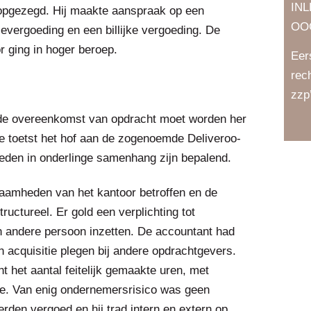
IN
 opgezegd. Hij maakte aanspraak op een
OO
evergoeding en een billijke vergoeding. De
r ging in hoger beroep.
Eer
rec
zzp
: de overeenkomst van opdracht moet worden her
e toetst het hof aan de zogenoemde Deliveroo-
heden in onderlinge samenhang zijn bepalend.
aamheden van het kantoor betroffen en de
ructureel. Er gold een verplichting tot
n andere persoon inzetten. De accountant had
 acquisitie plegen bij andere opdrachtgevers.
t het aantal feitelijk gemaakte uren, met
kte. Van enig ondernemersrisico was geen
erden vergoed en hij trad intern en extern op