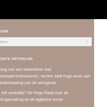
EKEN
CENTE ARTIKELEN
slag van een werknemer met
ismespectrumstoornis: rechter stelt hoge eisen aan
onderbouwing van de werkgever
 erft werkelijk? De Hoge Raad over de
etrapsmaking en de legitieme portie