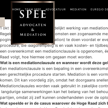
HOME
TEAM SPEE
ADVOCATUUR
MEDIATION
EUREGIO D
1 okt 2024
Hoge Raad verduidelijkt werking van mediationcl
Regelmatig wordt in overeenkomsten een zogenaamde mediat
poging tot bemiddeling (mediation) te doen voordat er eve
procedure, die laagdrempelig is en vaak kosten- en tijdbes
een overeenkomst een mediationclausule is opgenomen, één 
Raad volgt, hoe hiermee om gegaan moet worden.
Wat is een mediationclausule en wanneer wordt deze ge
Een mediationclausule is een bepaling in een overeenkomst 
een gerechtelijke procedure starten. Mediation is een vorm
komen. Dit kan voordelig zijn, omdat het doorgaans snelle
Mediationclausules worden vaak gebruikt in zakelijke con
langdurige samenwerkingen kan het belang van het behoud va
partijen, omdat zij zelf kunnen onderhandelen over de oplos
Wat speelde er in de casus waarover de Hoge Raad zich