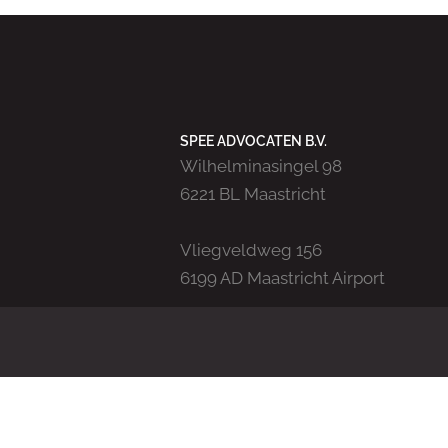
SPEE ADVOCATEN B.V.
Wilhelminasingel 98
6221 BL Maastricht
Vliegveldweg 156
6199 AD Maastricht Airport