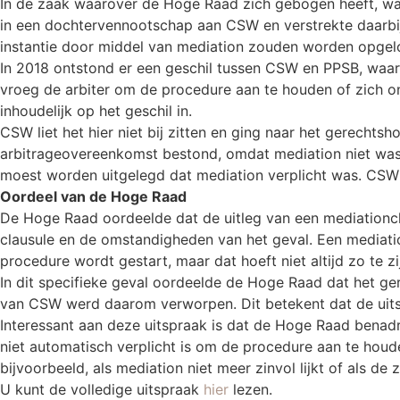
In de zaak waarover de Hoge Raad zich gebogen heeft, war
in een dochtervennootschap aan CSW en verstrekte daarbij
instantie door middel van mediation zouden worden opgelos
In 2018 ontstond er een geschil tussen CSW en PPSB, waa
vroeg de arbiter om de procedure aan te houden of zich o
inhoudelijk op het geschil in.
CSW liet het hier niet bij zitten en ging naar het gerecht
arbitrageovereenkomst bestond, omdat mediation niet was 
moest worden uitgelegd dat mediation verplicht was. CSW 
Oordeel van de Hoge Raad
De Hoge Raad oordeelde dat de uitleg van een mediationcla
clausule en de omstandigheden van het geval. Een mediati
procedure wordt gestart, maar dat hoeft niet altijd zo te z
In dit specifieke geval oordeelde de Hoge Raad dat het ger
van CSW werd daarom verworpen. Dit betekent dat de uitsp
Interessant aan deze uitspraak is dat de Hoge Raad benadru
niet automatisch verplicht is om de procedure aan te houde
bijvoorbeeld, als mediation niet meer zinvol lijkt of als 
U kunt de volledige uitspraak
hier
lezen.