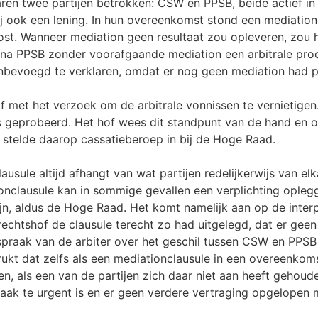
en twee partijen betrokken: CSW en PPSB, beide actief in 
 ook een lening. In hun overeenkomst stond een mediationc
t. Wanneer mediation geen resultaat zou opleveren, zou he
rna PPSB zonder voorafgaande mediation een arbitrale pro
nbevoegd te verklaren, omdat er nog geen mediation had p
shof met het verzoek om de arbitrale vonnissen te vernietig
geprobeerd. Het hof wees dit standpunt van de hand en oo
stelde daarop cassatieberoep in bij de Hoge Raad.
usule altijd afhangt van wat partijen redelijkerwijs van e
onclausule kan in sommige gevallen een verplichting opleg
ijn, aldus de Hoge Raad. Het komt namelijk aan op de interp
echtshof de clausule terecht zo had uitgelegd, dat er geen
raak van de arbiter over het geschil tussen CSW en PPSB i
kt dat zelfs als een mediationclausule in een overeenkomst 
n, als een van de partijen zich daar niet aan heeft gehoud
de zaak te urgent is en er geen verdere vertraging opgelope