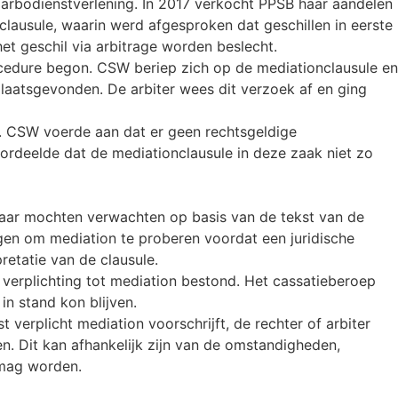
arbodienstverlening. In 2017 verkocht PPSB haar aandelen
lausule, waarin werd afgesproken dat geschillen in eerste
t geschil via arbitrage worden beslecht.
cedure begon. CSW beriep zich op de mediationclausule en
laatsgevonden. De arbiter wees dit verzoek af en ging
en. CSW voerde aan dat er geen rechtsgeldige
rdeelde dat de mediationclausule in deze zaak niet zo
lkaar mochten verwachten op basis van de tekst van de
gen om mediation te proberen voordat een juridische
retatie van de clausule.
 verplichting tot mediation bestond. Het cassatieberoep
n stand kon blijven.
verplicht mediation voorschrijft, de rechter of arbiter
en. Dit kan afhankelijk zijn van de omstandigheden,
n mag worden.