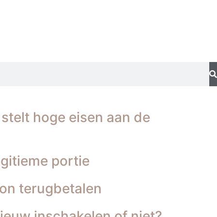
stelt hoge eisen aan de
gitieme portie
ton terugbetalen
ieuw inschakelen of niet?