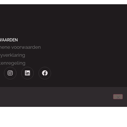
WAARDEN
mene voorwaarden
cyverklaring
tenregeling