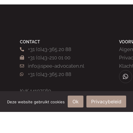
CONTACT
VOOR
+31 (0)43-365 20 88
Alge
+31 (0)43-210 01 00
Priva
info@spee-advocaten.nl
Klach
+31 (0)43-365 20 88
KvK 14107569
Ok
Privacybeleid
Deze website gebruikt cookies
© 2026
SPEE advocaten & mediation
| 043WEB ☆ Webdesign Maastricht