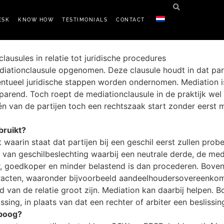
ESK
KNOW HOW
TESTIMONIALS
CONTACT
ausules in relatie tot juridische procedures
ionclausule opgenomen. Deze clausule houdt in dat partij
ntueel juridische stappen worden ondernomen. Mediation is
parend. Toch roept de mediationclausule in de praktijk wel
van de partijen toch een rechtszaak start zonder eerst me
bruikt?
waarin staat dat partijen bij een geschil eerst zullen prob
 van geschilbeslechting waarbij een neutrale derde, de medi
r, goedkoper en minder belastend is dan procederen. Boven
tracten, waaronder bijvoorbeeld aandeelhoudersovereenkoms
n de relatie groot zijn. Mediation kan daarbij helpen. Bov
sing, in plaats van dat een rechter of arbiter een beslissin
 boog?