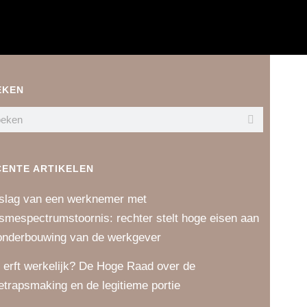
EKEN
CENTE ARTIKELEN
slag van een werknemer met
ismespectrumstoornis: rechter stelt hoge eisen aan
onderbouwing van de werkgever
 erft werkelijk? De Hoge Raad over de
etrapsmaking en de legitieme portie