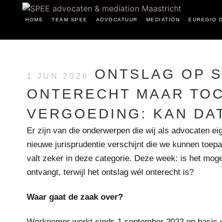
HOME
TEAM SPEE
ADVOCATUUR
MEDIATION
EUREGIO 
ONTSLAG OP S
1 JUN 2026
ONTERECHT MAAR TOC
VERGOEDING: KAN DA
Er zijn van die onderwerpen die wij als advocaten eig
nieuwe jurisprudentie verschijnt die we kunnen toep
valt zeker in deze categorie. Deze week: is het moge
ontvangt, terwijl het ontslag wél onterecht is?
Waar gaat de zaak over?
Werknemer werkt sinds 1 september 2022 op basis 