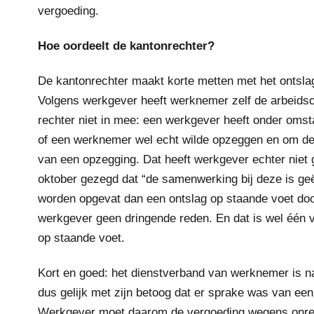
vergoeding.
Hoe oordeelt de kantonrechter?
De kantonrechter maakt korte metten met het ontslag 
Volgens werkgever heeft werknemer zelf de arbeids
rechter niet in mee: een werkgever heeft onder oms
of een werknemer wel echt wilde opzeggen en om de
van een opzegging. Dat heeft werkgever echter niet
oktober gezegd dat “de samenwerking bij deze is geë
worden opgevat dan een ontslag op staande voet doo
werkgever geen dringende reden. En dat is wel één v
op staande voet.
Kort en goed: het dienstverband van werknemer is na
dus gelijk met zijn betoog dat er sprake was van een
Werkgever moet daarom de vergoeding wegens onreg