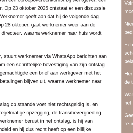
Vol
r. Op 23 oktober 2025 ontstaat er een discussie
moe
Werknemer geeft aan dat hij de volgende dag
Nie
 op 28 oktober, gaat werknemer weer aan de
bed
e directeur, waarna werknemer naar huis wordt
Ech
sch
r, stuurt werknemer via WhatsApp berichten aan
bel
 om een schriftelijke bevestiging van zijn ontslag
jn gemachtigde een brief aan werkgever met het
Her
betalingen blijven uit, waarna werknemer naar
de 
Wan
het
slag op staande voet niet rechtsgeldig is, en
egelmatige opzegging, de transitievergoeding
Gee
erknemer berust in het ontslag, is hij van
re-
eld en hij dus recht heeft op een billijke