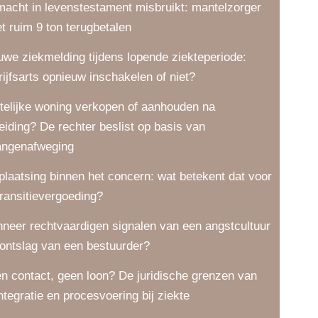
macht in levenstestament misbruikt: mantelzorger
t ruim 9 ton terugbetalen
uwe ziekmelding tijdens lopende ziekteperiode:
rijfsarts opnieuw inschakelen of niet?
telijke woning verkopen of aanhouden na
eiding? De rechter beslist op basis van
angenafweging
plaatsing binnen het concern: wat betekent dat voor
transitievergoeding?
neer rechtvaardigen signalen van een angstcultuur
 ontslag van een bestuurder?
n contact, geen loon? De juridische grenzen van
integratie en procesvoering bij ziekte