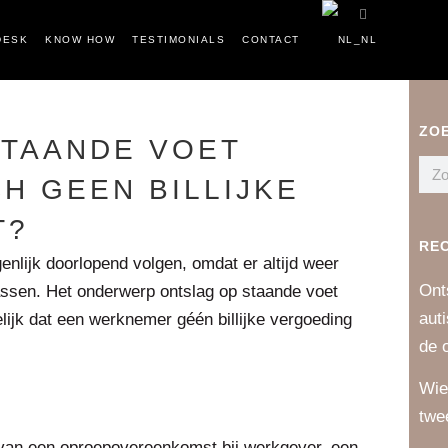
DESK
KNOW HOW
TESTIMONIALS
CONTACT
ZO
TAANDE VOET
H GEEN BILLIJKE
T?
RE
enlijk doorlopend volgen, omdat er altijd weer
Ont
assen. Het onderwerp ontslag op staande voet
aut
lijk dat een werknemer géén billijke vergoeding
de 
Wie
twe
van een oproepovereenkomst bij werkgever, een