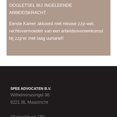
OOGLETSEL BIJ INGELEENDE
ARBEIDSKRACHT
Eerste Kamer akkoord met nieuwe zzp-wet:
rechtsvermoeden van een arbeidsovereenkomst
bij zzp’er met laag uurtarief!
SPEE ADVOCATEN B.V.
Wilhelminasingel 98
6221 BL Maastricht
Vliegveldweg 156