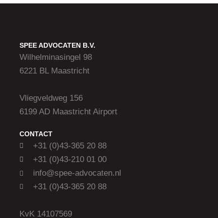
SPEE ADVOCATEN B.V.
Wilhelminasingel 98
6221 BL Maastricht
Vliegveldweg 156
6199 AD Maastricht Airport
CONTACT
+31 (0)43-365 20 88
+31 (0)43-210 01 00
info@spee-advocaten.nl
+31 (0)43-365 20 88
KvK 14107569