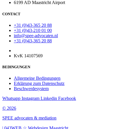
6199 AD Maastricht Airport
CONTACT
+31 (0)43-365 20 88
+31 (0)43-210 01 00
info@spee-advocaten.nl
+31 (0)43-365 20 88
KvK 14107569
BEDINGUNGEN
Allgemeine Bedingungen
Erklärung zum Datenschutz
Beschwerdesystem
Whatsapp
Instagram
Linkedin
Facebook
© 2026
SPEE advocaten & mediation
| 043WEB ☆ Webdesign Maastricht