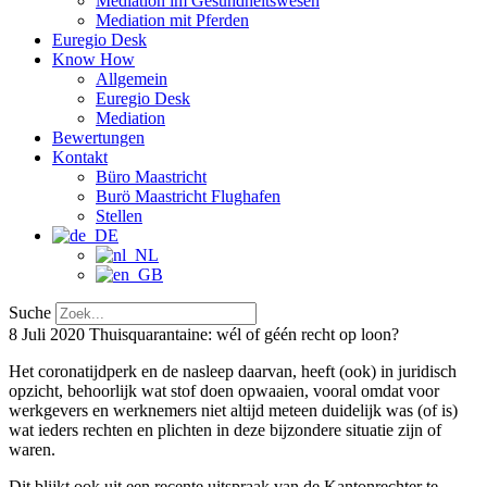
Mediation im Gesundheitswesen
Mediation mit Pferden
Euregio Desk
Know How
Allgemein
Euregio Desk
Mediation
Bewertungen
Kontakt
Büro Maastricht
Burö Maastricht Flughafen
Stellen
Suche
8 Juli 2020
Thuisquarantaine: wél of géén recht op loon?
Het coronatijdperk en de nasleep daarvan, heeft (ook) in juridisch
opzicht, behoorlijk wat stof doen opwaaien, vooral omdat voor
werkgevers en werknemers niet altijd meteen duidelijk was (of is)
wat ieders rechten en plichten in deze bijzondere situatie zijn of
waren.
Dit blijkt ook uit een recente uitspraak van de Kantonrechter te