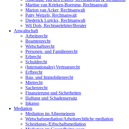
Martine van Krieken-Boersma, Rechtsanwalt
Marion van Acker, Rechtsanwalt
Patty Wetzels, Rechtsanwalt
Diederick Luijckx, Rechtsanwalt
Wil Dols, Rechtsgelehrter/Berater
Anwaltschaft
Arbeitsrecht
Beamtenrecht
Wirtschaftsrecht
Personen- und Familienrecht
Erbrecht
Schuldrecht
(Internationales) Vertragsrecht
Erfbrecht
Bau- und Immobilienrecht
Mietrecht
Sachenrecht
Finanzierung und Sicherheiten
Haftung und Schadensersatz
Inkasso
Mediation
Mediation im Allgemeinem
Wirtschafsmediation/Arbeitsrechtliche mediation
Scheidungs-/Erbschaftsmediation