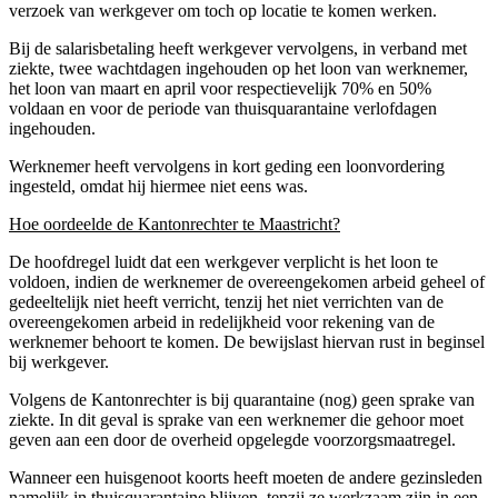
verzoek van werkgever om toch op locatie te komen werken.
Bij de salarisbetaling heeft werkgever vervolgens, in verband met
ziekte, twee wachtdagen ingehouden op het loon van werknemer,
het loon van maart en april voor respectievelijk 70% en 50%
voldaan en voor de periode van thuisquarantaine verlofdagen
ingehouden.
Werknemer heeft vervolgens in kort geding een loonvordering
ingesteld, omdat hij hiermee niet eens was.
Hoe oordeelde de Kantonrechter te Maastricht?
De hoofdregel luidt dat een werkgever verplicht is het loon te
voldoen, indien de werknemer de overeengekomen arbeid geheel of
gedeeltelijk niet heeft verricht, tenzij het niet verrichten van de
overeengekomen arbeid in redelijkheid voor rekening van de
werknemer behoort te komen. De bewijslast hiervan rust in beginsel
bij werkgever.
Volgens de Kantonrechter is bij quarantaine (nog) geen sprake van
ziekte. In dit geval is sprake van een werknemer die gehoor moet
geven aan een door de overheid opgelegde voorzorgsmaatregel.
Wanneer een huisgenoot koorts heeft moeten de andere gezinsleden
namelijk in thuisquarantaine blijven, tenzij ze werkzaam zijn in een