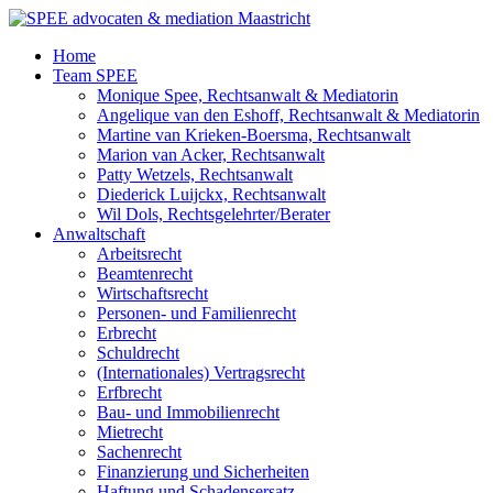
Zum
Inhalt
Home
wechseln
Team SPEE
Monique Spee, Rechtsanwalt & Mediatorin
Angelique van den Eshoff, Rechtsanwalt & Mediatorin
Martine van Krieken-Boersma, Rechtsanwalt
Marion van Acker, Rechtsanwalt
Patty Wetzels, Rechtsanwalt
Diederick Luijckx, Rechtsanwalt
Wil Dols, Rechtsgelehrter/Berater
Anwaltschaft
Arbeitsrecht
Beamtenrecht
Wirtschaftsrecht
Personen- und Familienrecht
Erbrecht
Schuldrecht
(Internationales) Vertragsrecht
Erfbrecht
Bau- und Immobilienrecht
Mietrecht
Sachenrecht
Finanzierung und Sicherheiten
Haftung und Schadensersatz