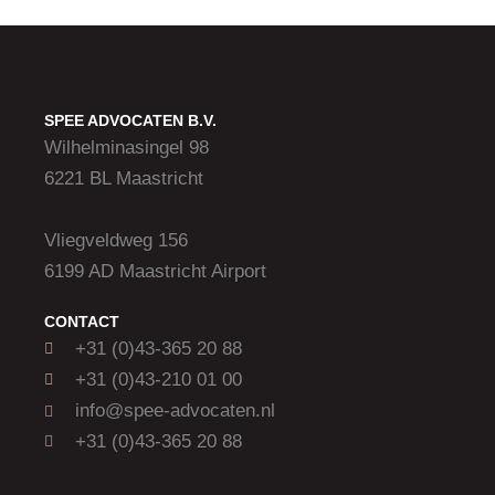
SPEE ADVOCATEN B.V.
Wilhelminasingel 98
6221 BL Maastricht
Vliegveldweg 156
6199 AD Maastricht Airport
CONTACT
+31 (0)43-365 20 88
+31 (0)43-210 01 00
info@spee-advocaten.nl
+31 (0)43-365 20 88