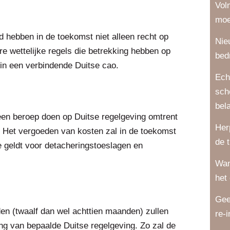
Vol
moe
hebben in de toekomst niet alleen recht op
Nie
 wettelijke regels die betrekking hebben op
bed
d in een verbindende Duitse cao.
Ech
sch
bel
n beroep doen op Duitse regelgeving omtrent
Her
. Het vergoeden van kosten zal in de toekomst
de 
 geldt voor detacheringstoeslagen en
Wan
het
Gee
en (twaalf dan wel achttien maanden) zullen
re-
ng van bepaalde Duitse regelgeving. Zo zal de