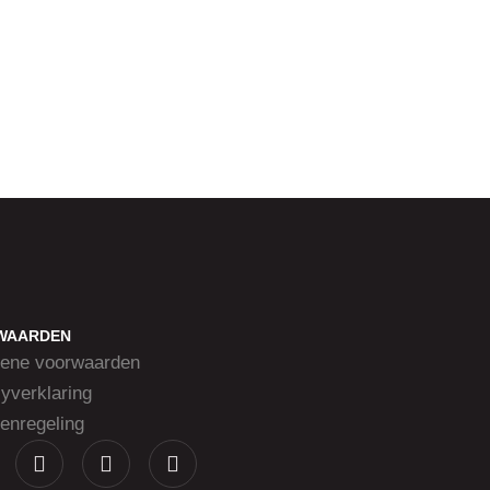
WAARDEN
ene voorwaarden
yverklaring
enregeling