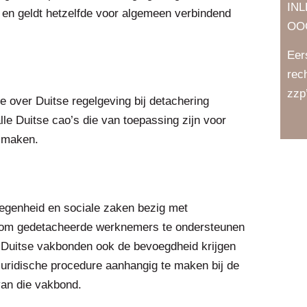
IN
n en geldt hetzelfde voor algemeen verbindend
OO
Eer
rec
zzp
e over Duitse regelgeving bij detachering
le Duitse cao’s die van toepassing zijn voor
 maken.
elegenheid en sociale zaken bezig met
t om gedetacheerde werknemers te ondersteunen
e Duitse vakbonden ook de bevoegdheid krijgen
ridische procedure aanhangig te maken bij de
van die vakbond.