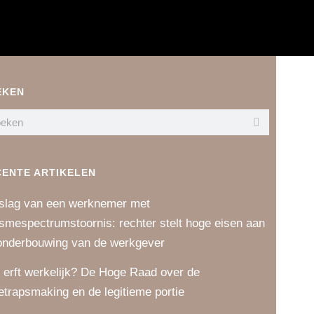
EKEN
CENTE ARTIKELEN
slag van een werknemer met
ismespectrumstoornis: rechter stelt hoge eisen aan
onderbouwing van de werkgever
 erft werkelijk? De Hoge Raad over de
etrapsmaking en de legitieme portie