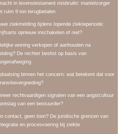
macht in levenstestament misbruikt: mantelzorger
t ruim 9 ton terugbetalen
uwe ziekmelding tijdens lopende ziekteperiode:
rijfsarts opnieuw inschakelen of niet?
telijke woning verkopen of aanhouden na
eiding? De rechter beslist op basis van
angenafweging
plaatsing binnen het concern: wat betekent dat voor
transitievergoeding?
neer rechtvaardigen signalen van een angstcultuur
 ontslag van een bestuurder?
n contact, geen loon? De juridische grenzen van
integratie en procesvoering bij ziekte