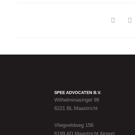
SPEE ADVOCATEN B.V.
Wilhelminasingel 98
6221 BL Maastricht
Vliegveldweg 156
6199 AD Maastricht Airport