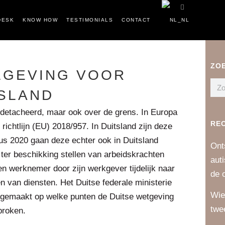
DESK
KNOW HOW
TESTIMONIALS
CONTACT
ZO
LGEVING VOOR
TSLAND
detacheerd, maar ook over de grens. In Europa
RE
ichtlijn (EU) 2018/957. In Duitsland zijn deze
us 2020 gaan deze echter ook in Duitsland
Ont
t ter beschikking stellen van arbeidskrachten
aut
n werknemer door zijn werkgever tijdelijk naar
de 
n van diensten. Het Duitse federale ministerie
Wie
 gemaakt op welke punten de Duitse wetgeving
twe
proken.