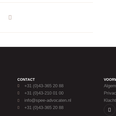
CONTACT
VOOR
+31 (0)43-365 20 88
Algem
+31 (0)43-210 01 00
Privac
info@spee-advocaten.nl
Klacht
+31 (0)43-365 20 88