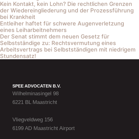
Kein Kontakt, kein Lohn? Die rechtlichen Grenzen
der Wiedereingliederung und der Prozessführung
bei Krankheit
Entleiher haftet für schwere Augenverletzung
eines Leiharbeitnehmers
Der Senat stimmt dem neuen Gesetz für
Selbstständige zu: Rechtsvermutung eines
Arbeitsvertrags bei Selbstständigen mit niedrigem
Stundensatz!
SPEE ADVOCATEN B.V.
Wilhelminasingel 98
6221 BL Maastricht
Vliegveldweg 156
6199 AD Maastricht Airport