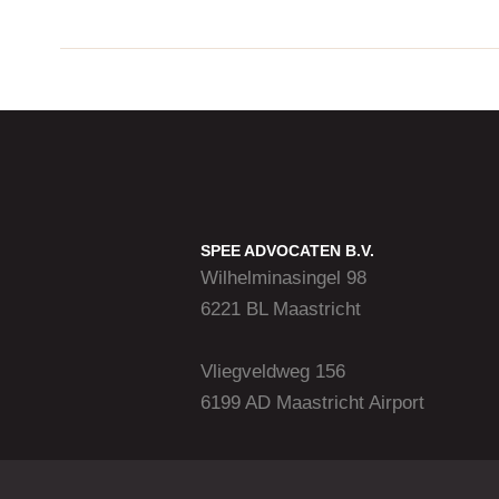
SPEE ADVOCATEN B.V.
Wilhelminasingel 98
6221 BL Maastricht
Vliegveldweg 156
6199 AD Maastricht Airport