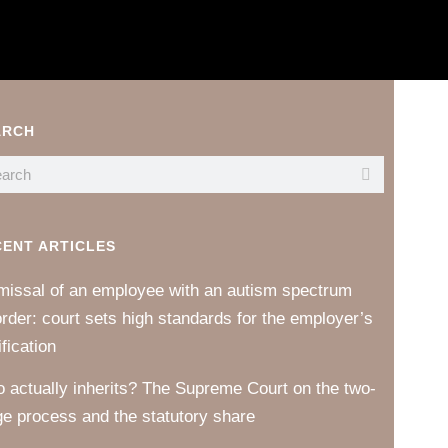
ARCH
CENT ARTICLES
missal of an employee with an autism spectrum
order: court sets high standards for the employer’s
ification
 actually inherits? The Supreme Court on the two-
ge process and the statutory share