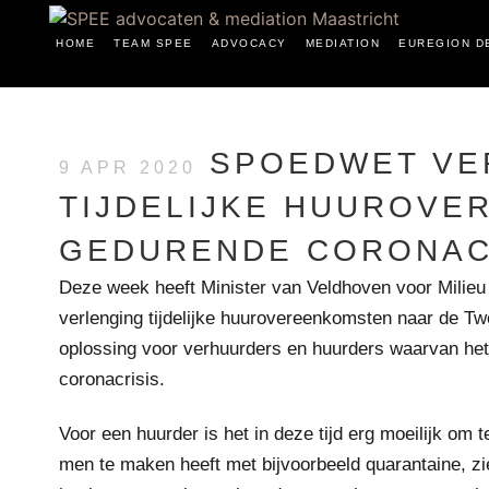
HOME
TEAM SPEE
ADVOCACY
MEDIATION
EUREGION D
SPOEDWET VE
9 APR 2020
TIJDELIJKE HUUROVE
GEDURENDE CORONAC
Deze week heeft Minister van Veldhoven voor Milieu
verlenging tijdelijke huurovereenkomsten naar de T
oplossing voor verhuurders en huurders waarvan het t
coronacrisis.
Voor een huurder is het in deze tijd erg moeilijk om
men te maken heeft met bijvoorbeeld quarantaine, zie