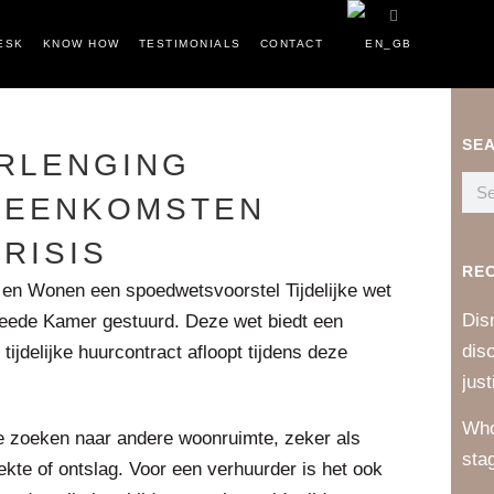
ESK
KNOW HOW
TESTIMONIALS
CONTACT
SE
RLENGING
REENKOMSTEN
RISIS
RE
 en Wonen een spoedwetsvoorstel Tijdelijke wet
Dis
weede Kamer gestuurd. Deze wet biedt een
dis
ijdelijke huurcontract afloopt tijdens deze
just
Who
 te zoeken naar andere woonruimte, zeker als
sta
kte of ontslag. Voor een verhuurder is het ook