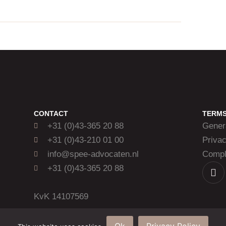
CONTACT
TERM
+31 (0)43-365 20 88
Gener
+31 (0)43-210 01 00
Priva
info@spee-advocaten.nl
Compla
+31 (0)43-365 20 88
KvK 14107569