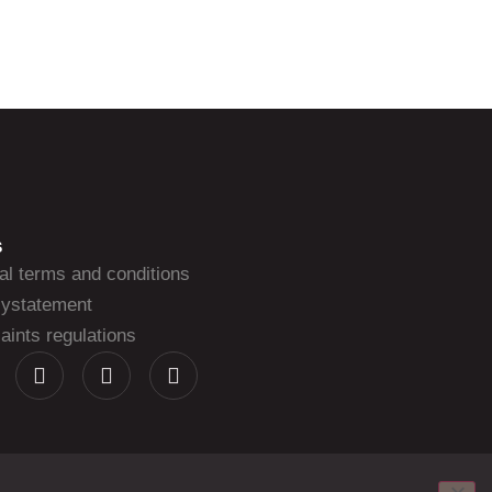
S
al terms and conditions
cystatement
ints regulations