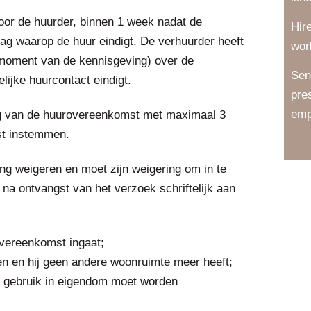
oor de huurder, binnen 1 week nadat de
Hir
ag waarop de huur eindigt. De verhuurder heeft
wor
t moment van de kennisgeving) over de
Sen
lijke huurcontact eindigt.
pre
emp
g van de huurovereenkomst met maximaal 3
st instemmen.
ng weigeren en moet zijn weigering om in te
a ontvangst van het verzoek schriftelijk aan
overeenkomst ingaat;
nen en hij geen andere woonruimte meer heeft;
en gebruik in eigendom moet worden