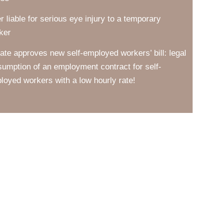
er liable for serious eye injury to a temporary
ker
ate approves new self-employed workers’ bill: legal
sumption of an employment contract for self-
loyed workers with a low hourly rate!