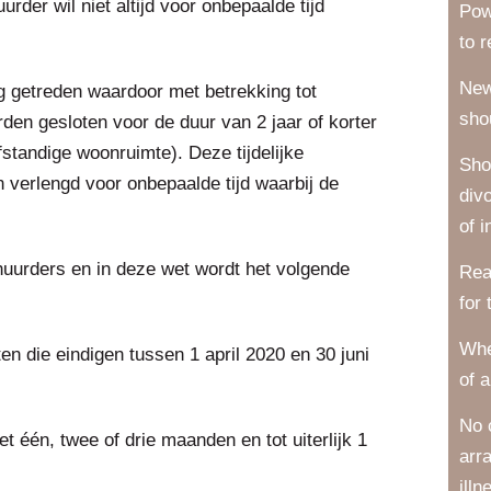
der wil niet altijd voor onbepaalde tijd
Pow
to 
New
g getreden waardoor met betrekking tot
sho
en gesloten voor de duur van 2 jaar of korter
lfstandige woonruimte). Deze tijdelijke
Sho
verlengd voor onbepaalde tijd waarbij de
div
of i
uurders en in deze wet wordt het volgende
Rea
for
Whe
ten die eindigen tussen 1 april 2020 en 30 juni
of a
No 
één, twee of drie maanden en tot uiterlijk 1
arr
illn