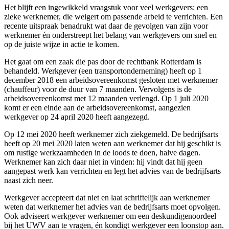
Het blijft een ingewikkeld vraagstuk voor veel werkgevers: een
zieke werknemer, die weigert om passende arbeid te verrichten. Een
recente uitspraak benadrukt wat daar de gevolgen van zijn voor
werknemer én onderstreept het belang van werkgevers om snel en
op de juiste wijze in actie te komen.
Het gaat om een zaak die pas door de rechtbank Rotterdam is
behandeld. Werkgever (een transportonderneming) heeft op 1
december 2018 een arbeidsovereenkomst gesloten met werknemer
(chauffeur) voor de duur van 7 maanden. Vervolgens is de
arbeidsovereenkomst met 12 maanden verlengd. Op 1 juli 2020
komt er een einde aan de arbeidsovereenkomst, aangezien
werkgever op 24 april 2020 heeft aangezegd.
Op 12 mei 2020 heeft werknemer zich ziekgemeld. De bedrijfsarts
heeft op 20 mei 2020 laten weten aan werknemer dat hij geschikt is
om rustige werkzaamheden in de loods te doen, halve dagen.
Werknemer kan zich daar niet in vinden: hij vindt dat hij geen
aangepast werk kan verrichten en legt het advies van de bedrijfsarts
naast zich neer.
Werkgever accepteert dat niet en laat schriftelijk aan werknemer
weten dat werknemer het advies van de bedrijfsarts moet opvolgen.
Ook adviseert werkgever werknemer om een deskundigenoordeel
bij het UWV aan te vragen, én kondigt werkgever een loonstop aan.