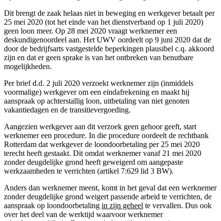
Dit brengt de zaak helaas niet in beweging en werkgever betaalt per
25 mei 2020 (tot het einde van het dienstverband op 1 juli 2020)
geen loon meer. Op 28 mei 2020 vraagt werknemer een
deskundigenoordeel aan. Het UWV oordeelt op 9 juni 2020 dat de
door de bedrijfsarts vastgestelde beperkingen plausibel c.q. akkoord
zijn en dat er geen sprake is van het ontbreken van benutbare
mogelijkheden.
Per brief d.d. 2 juli 2020 verzoekt werknemer zijn (inmiddels
voormalige) werkgever om een eindafrekening en maakt hij
aanspraak op achterstallig loon, uitbetaling van niet genoten
vakantiedagen en de transitievergoeding.
Aangezien werkgever aan dit verzoek geen gehoor geeft, start
werknemer een procedure. In die procedure oordeelt de rechtbank
Rotterdam dat werkgever de loondoorbetaling per 25 mei 2020
terecht heeft gestaakt. Dit omdat werknemer vanaf 21 mei 2020
zonder deugdelijke grond heeft geweigerd om aangepaste
werkzaamheden te verrichten (artikel 7:629 lid 3 BW).
Anders dan werknemer meent, komt in het geval dat een werknemer
zonder deugdelijke grond weigert passende arbeid te verrichten, de
aanspraak op loondoorbetaling
in zijn geheel
te vervallen. Dus ook
over het deel van de werktijd waarvoor werknemer