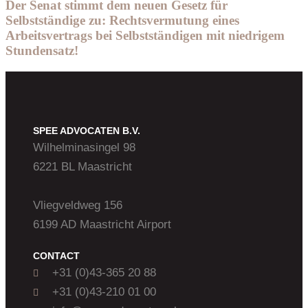
Der Senat stimmt dem neuen Gesetz für
Selbstständige zu: Rechtsvermutung eines
Arbeitsvertrags bei Selbstständigen mit niedrigem
Stundensatz!
SPEE ADVOCATEN B.V.
Wilhelminasingel 98
6221 BL Maastricht
Vliegveldweg 156
6199 AD Maastricht Airport
CONTACT
+31 (0)43-365 20 88
+31 (0)43-210 01 00