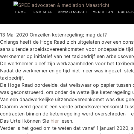
HOME
TEAM SPEE
ANWALTSCHAFT
MEDIATION
EUREGI
13 Mai 2020
Omzeilen ketenregeling; mag dat?
Onlangs heeft de Hoge Raad zich uitgelaten over een cons
aansluitende arbeidsovereenkomsten voor onbepaalde tijd a
werknemer op initiatief van het taxibedrijf een arbeidsove
De werknemer bleef zijn werkzaamheden voor het taxibedrijf 
Nadat de werknemer enige tijd niet meer was ingezet, stel
taxibedrijf.
De Hoge Raad oordeelde, dat weliswaar op papier tussen 
was geconstrueerd, om onder de wettelijke ketenregeling u
Van een daadwerkelijke uitzendovereenkomst was dus gee
Daarom werd geacht een vierde arbeidsovereenkomst tusse
contracten binnen de ketenregeling werd overschreden – ee
Das Urteil können Sie
hier
lesen.
Verder is het goed om te weten dat vanaf 1 januari 2020, 