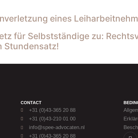
enverletzung eines Leiharbeitneh
tz für Selbstständige zu: Rechts
m Stundensatz!
CONTACT
BEDI
+31 (0)43-365 20 88
Allge
+31 (0)43-210 01 00
Erklä
info@spee-advocaten.nl
Besch
+31 (0)43-365 20 88