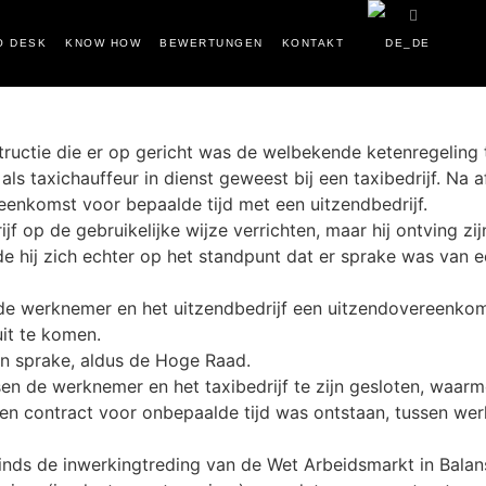
O DESK
KNOW HOW
BEWERTUNGEN
KONTAKT
tructie die er op gericht was de welbekende ketenregeling
ls taxichauffeur in dienst geweest bij een taxibedrijf. N
reenkomst voor bepaalde tijd met een uitzendbedrijf.
op de gebruikelijke wijze verrichten, maar hij ontving zijn
de hij zich echter op het standpunt dat er sprake was van
de werknemer en het uitzendbedrijf een uitzendovereenko
it te komen.
n sprake, aldus de Hoge Raad.
n de werknemer en het taxibedrijf te zijn gesloten, waar
n contract voor onbepaalde tijd was ontstaan, tussen werk
sinds de inwerkingtreding van de Wet Arbeidsmarkt in Balan