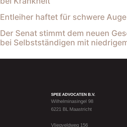
bei Krankheit
Entleiher haftet für schwere Aug
Der Senat stimmt dem neuen Gese
bei Selbstständigen mit niedrige
SPEE ADVOCATEN B.V.
Wilhelminasingel 98
6221 BL Maastricht
Vliegveldweg 156