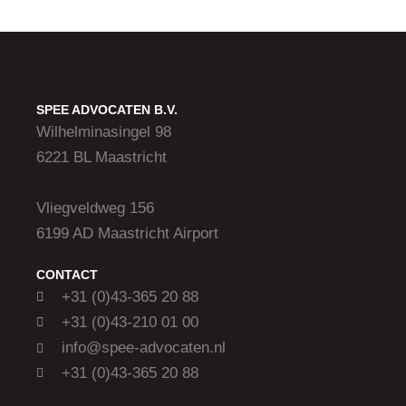
SPEE ADVOCATEN B.V.
Wilhelminasingel 98
6221 BL Maastricht
Vliegveldweg 156
6199 AD Maastricht Airport
CONTACT
+31 (0)43-365 20 88
+31 (0)43-210 01 00
info@spee-advocaten.nl
+31 (0)43-365 20 88