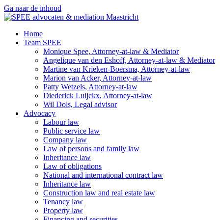
Ga naar de inhoud
Home
Team SPEE
Monique Spee, Attorney-at-law & Mediator
Angelique van den Eshoff, Attorney-at-law & Mediator
Martine van Krieken-Boersma, Attorney-at-law
Marion van Acker, Attorney-at-law
Patty Wetzels, Attorney-at-law
Diederick Luijckx, Attorney-at-law
Wil Dols, Legal advisor
Advocacy
Labour law
Public service law
Company law
Law of persons and family law
Inheritance law
Law of obligations
National and international contract law
Inheritance law
Construction law and real estate law
Tenancy law
Property law
Financing and securities