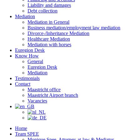
Liability and damages
Debt collection
Mediation
Mediation in General
Business mediation/employment law mediation
Divorce-/Inheritance Mediation
Healthcare Mediation
Mediation with horses
Euregion Desk
Know How
General
Euregion Desk
Mediation
Testimonials
Contact
Maastricht office
Maastricht Airport branch
Vacancies
Home
Team SPEE
Monique Spee, Attorney-at-law & Mediator