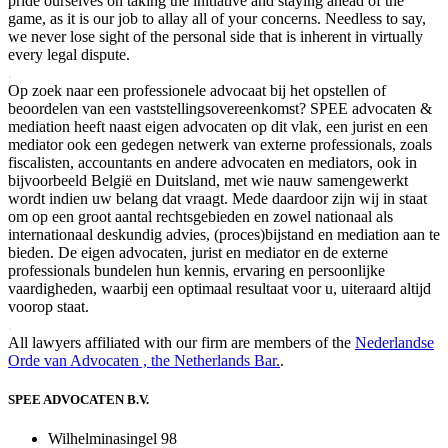
pride ourselves on taking the initiative and staying ahead of the
game, as it is our job to allay all of your concerns. Needless to say,
we never lose sight of the personal side that is inherent in virtually
every legal dispute.
.
Op zoek naar een professionele advocaat bij het opstellen of
beoordelen van een vaststellingsovereenkomst? SPEE advocaten &
mediation heeft naast eigen advocaten op dit vlak, een jurist en een
mediator ook een gedegen netwerk van externe professionals, zoals
fiscalisten, accountants en andere advocaten en mediators, ook in
bijvoorbeeld België en Duitsland, met wie nauw samengewerkt
wordt indien uw belang dat vraagt. Mede daardoor zijn wij in staat
om op een groot aantal rechtsgebieden en zowel nationaal als
internationaal deskundig advies, (proces)bijstand en mediation aan te
bieden. De eigen advocaten, jurist en mediator en de externe
professionals bundelen hun kennis, ervaring en persoonlijke
vaardigheden, waarbij een optimaal resultaat voor u, uiteraard altijd
voorop staat.
.
All lawyers affiliated with our firm are members of the
Nederlandse
Orde van Advocaten , the Netherlands Bar.
.
SPEE ADVOCATEN B.V.
Wilhelminasingel 98