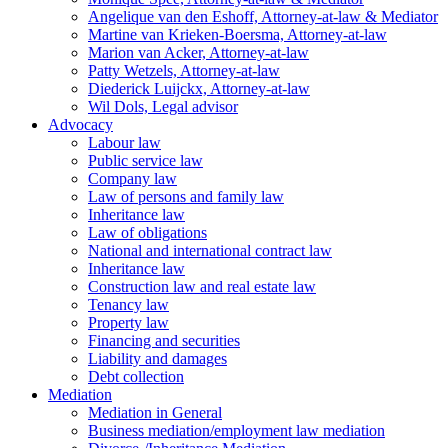
Angelique van den Eshoff, Attorney-at-law & Mediator
Martine van Krieken-Boersma, Attorney-at-law
Marion van Acker, Attorney-at-law
Patty Wetzels, Attorney-at-law
Diederick Luijckx, Attorney-at-law
Wil Dols, Legal advisor
Advocacy
Labour law
Public service law
Company law
Law of persons and family law
Inheritance law
Law of obligations
National and international contract law
Inheritance law
Construction law and real estate law
Tenancy law
Property law
Financing and securities
Liability and damages
Debt collection
Mediation
Mediation in General
Business mediation/employment law mediation