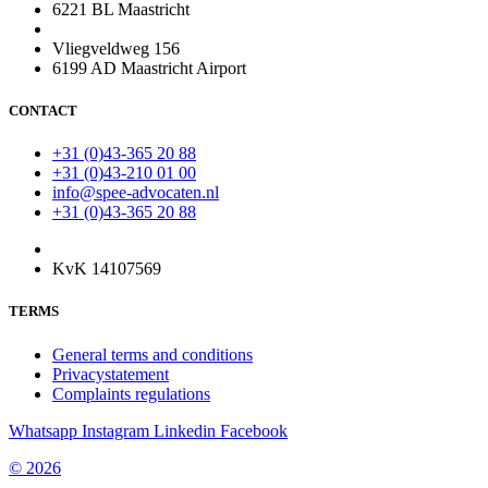
6221 BL Maastricht
Vliegveldweg 156
6199 AD Maastricht Airport
CONTACT
+31 (0)43-365 20 88
+31 (0)43-210 01 00
info@spee-advocaten.nl
+31 (0)43-365 20 88
KvK 14107569
TERMS
General terms and conditions
Privacystatement
Complaints regulations
Whatsapp
Instagram
Linkedin
Facebook
© 2026