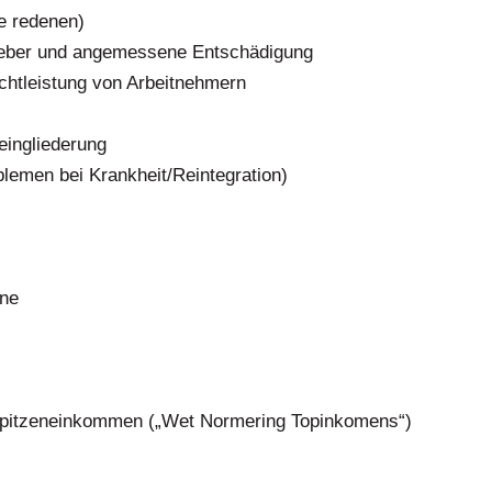
e redenen)
tgeber und angemessene Entschädigung
chtleistung von Arbeitnehmern
eingliederung
lemen bei Krankheit/Reintegration)
äne
 Spitzeneinkommen („Wet Normering Topinkomens“)