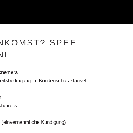
NKOMST? SPEE
N!
rknemers
rbeitsbedingungen, Kundenschutzklausel,
n
sführers
n (einvernehmliche Kündigung)