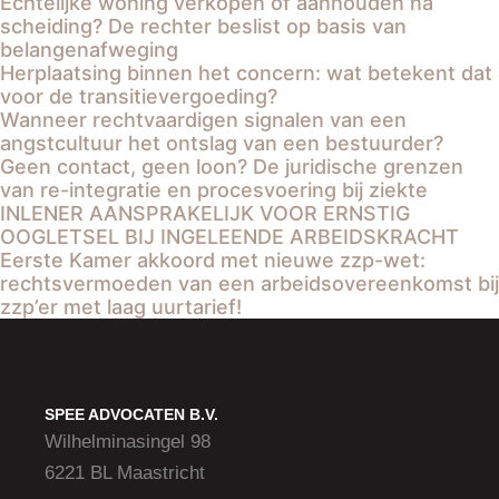
Echtelijke woning verkopen of aanhouden na
scheiding? De rechter beslist op basis van
belangenafweging
Herplaatsing binnen het concern: wat betekent dat
voor de transitievergoeding?
Wanneer rechtvaardigen signalen van een
angstcultuur het ontslag van een bestuurder?
Geen contact, geen loon? De juridische grenzen
van re-integratie en procesvoering bij ziekte
INLENER AANSPRAKELIJK VOOR ERNSTIG
OOGLETSEL BIJ INGELEENDE ARBEIDSKRACHT
Eerste Kamer akkoord met nieuwe zzp-wet:
rechtsvermoeden van een arbeidsovereenkomst bij
zzp’er met laag uurtarief!
SPEE ADVOCATEN B.V.
Wilhelminasingel 98
6221 BL Maastricht