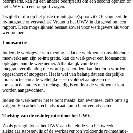
bedrijfsarts, kan hij een andere bedrijfsarts om een second opinion of
het UWV om een rapport vragen.
Twijfelt u of u op het juiste (re-integratie)spoor zit? Of stagneert de
re-integratie onverwachts? Vraagt u het UWV in dat geval om een
rapport. Deze mogelijkheid bestaat zowel voor werkgevers als voor
werknemers.
Loonsanctie
Indien de werkgever van mening is dat de werknemer onvoldoende
meewerkt aan zijn re-integratie, kan de werkgever een loonsanctie
opleggen aan de werknemer. Afhankelijk van de re-
integratieverplichting die wordt geschonden, kan het loon worden
opgeschort of stopgezet. Het is wel van belang dat een dergelijke
loonsanctie aan alle wettelijke eisen voldoet aangezien de
loonsanctie anders niet rechtsgeldig is en door de werknemer kan
worden aangevochten.
Indien de werknemer het te bont maakt, kan eventueel zelfs ontslag
volgen. Een arbeidsrechtadvocaat kan u hierover adviseren.
Toetsing van de re-integratie door het UWV
Zoals gezegd, toetst het UWV aan het einde van het tweede
ziektejaar stapsgewijs of de werkgever (on)voldoende re-integratie-