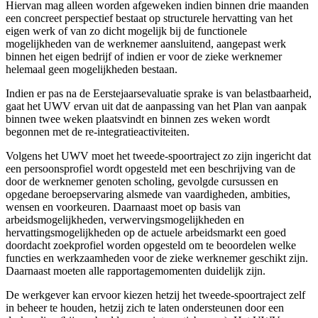
Hiervan mag alleen worden afgeweken indien binnen drie maanden
een concreet perspectief bestaat op structurele hervatting van het
eigen werk of van zo dicht mogelijk bij de functionele
mogelijkheden van de werknemer aansluitend, aangepast werk
binnen het eigen bedrijf of indien er voor de zieke werknemer
helemaal geen mogelijkheden bestaan.
Indien er pas na de Eerstejaarsevaluatie sprake is van belastbaarheid,
gaat het UWV ervan uit dat de aanpassing van het Plan van aanpak
binnen twee weken plaatsvindt en binnen zes weken wordt
begonnen met de re-integratieactiviteiten.
Volgens het UWV moet het tweede-spoortraject zo zijn ingericht dat
een persoonsprofiel wordt opgesteld met een beschrijving van de
door de werknemer genoten scholing, gevolgde cursussen en
opgedane beroepservaring alsmede van vaardigheden, ambities,
wensen en voorkeuren. Daarnaast moet op basis van
arbeidsmogelijkheden, verwervingsmogelijkheden en
hervattingsmogelijkheden op de actuele arbeidsmarkt een goed
doordacht zoekprofiel worden opgesteld om te beoordelen welke
functies en werkzaamheden voor de zieke werknemer geschikt zijn.
Daarnaast moeten alle rapportagemomenten duidelijk zijn.
De werkgever kan ervoor kiezen hetzij het tweede-spoortraject zelf
in beheer te houden, hetzij zich te laten ondersteunen door een