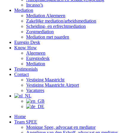
Incasso’s
Mediation
Mediation Algemeen
Zakelijke mediation/arbeidsmediation
Scheiding- en erfrechtmediation
Zorgmediation
Mediation met paarden
Euregio Desk
Know How
Algemeen
Euregiodesk
Mediation
Testimonials
Contact
Vestiging Maastricht
Vestiging Maastricht Airport
Vacatures
Home
Team SPEE
Monique Spee, advocaat en mediator
Angelique van den Eshoff, advocaat en mediator