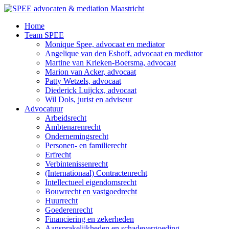
Ga
naar
Home
de
Team SPEE
inhoud
Monique Spee, advocaat en mediator
Angelique van den Eshoff, advocaat en mediator
Martine van Krieken-Boersma, advocaat
Marion van Acker, advocaat
Patty Wetzels, advocaat
Diederick Luijckx, advocaat
Wil Dols, jurist en adviseur
Advocatuur
Arbeidsrecht
Ambtenarenrecht
Ondernemingsrecht
Personen- en familierecht
Erfrecht
Verbintenissenrecht
(Internationaal) Contractenrecht
Intellectueel eigendomsrecht
Bouwrecht en vastgoedrecht
Huurrecht
Goederenrecht
Financiering en zekerheden
Aansprakelijkheden en schadevergoeding