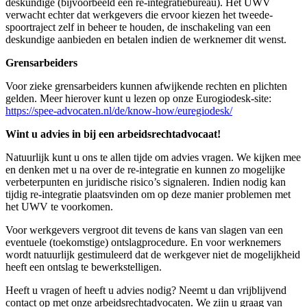
deskundige (bijvoorbeeld een re-integratiebureau). Het UWV
verwacht echter dat werkgevers die ervoor kiezen het tweede-
spoortraject zelf in beheer te houden, de inschakeling van een
deskundige aanbieden en betalen indien de werknemer dit wenst.
Grensarbeiders
Voor zieke grensarbeiders kunnen afwijkende rechten en plichten
gelden. Meer hierover kunt u lezen op onze Eurogiodesk-site:
https://spee-advocaten.nl/de/know-how/euregiodesk/
Wint u advies in bij een arbeidsrechtadvocaat!
Natuurlijk kunt u ons te allen tijde om advies vragen. We kijken mee
en denken met u na over de re-integratie en kunnen zo mogelijke
verbeterpunten en juridische risico’s signaleren. Indien nodig kan
tijdig re-integratie plaatsvinden om op deze manier problemen met
het UWV te voorkomen.
Voor werkgevers vergroot dit tevens de kans van slagen van een
eventuele (toekomstige) ontslagprocedure. En voor werknemers
wordt natuurlijk gestimuleerd dat de werkgever niet de mogelijkheid
heeft een ontslag te bewerkstelligen.
Heeft u vragen of heeft u advies nodig? Neemt u dan vrijblijvend
contact op met onze arbeidsrechtadvocaten. We zijn u graag van