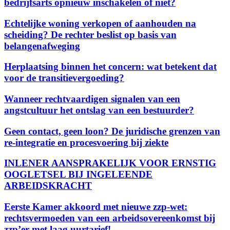
bedrijfsarts opnieuw inschakelen of niet?
Echtelijke woning verkopen of aanhouden na
scheiding? De rechter beslist op basis van
belangenafweging
Herplaatsing binnen het concern: wat betekent dat
voor de transitievergoeding?
Wanneer rechtvaardigen signalen van een
angstcultuur het ontslag van een bestuurder?
Geen contact, geen loon? De juridische grenzen van
re-integratie en procesvoering bij ziekte
INLENER AANSPRAKELIJK VOOR ERNSTIG
OOGLETSEL BIJ INGELEENDE
ARBEIDSKRACHT
Eerste Kamer akkoord met nieuwe zzp-wet:
rechtsvermoeden van een arbeidsovereenkomst bij
zzp’er met laag uurtarief!