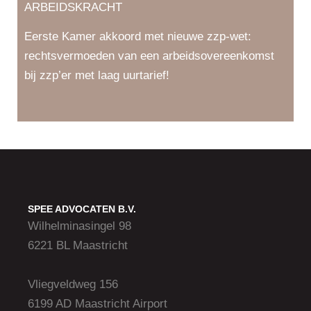
ARBEIDSKRACHT
Eerste Kamer akkoord met nieuwe zzp-wet:
rechtsvermoeden van een arbeidsovereenkomst
bij zzp’er met laag uurtarief!
SPEE ADVOCATEN B.V.
Wilhelminasingel 98
6221 BL Maastricht
Vliegveldweg 156
6199 AD Maastricht Airport