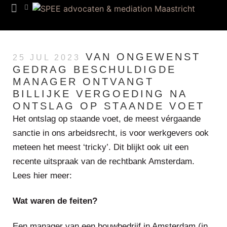
Team SPEE
VAN ONGEWENST
25 JUL 2023
GEDRAG BESCHULDIGDE
MANAGER ONTVANGT
BILLIJKE VERGOEDING NA
ONTSLAG OP STAANDE VOET
Het ontslag op staande voet, de meest vérgaande
sanctie in ons arbeidsrecht, is voor werkgevers ook
meteen het meest ‘tricky’. Dit blijkt ook uit een
recente uitspraak van de rechtbank Amsterdam.
Lees hier meer:
Wat waren de feiten?
Een manager van een bouwbedrijf in Amsterdam (in