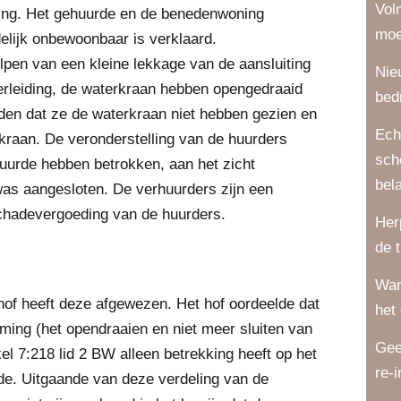
Vol
iding. Het gehuurde en de benedenwoning
moe
elijk onbewoonbaar is verklaard.
lpen van een kleine lekkage van de aansluiting
Nie
erleiding, de waterkraan hebben opengedraaid
bed
den dat ze de waterkraan niet hebben gezien en
Ech
lkraan. De veronderstelling van de huurders
sch
huurde hebben betrokken, aan het zicht
bel
 was aangesloten. De verhuurders zijn een
chadevergoeding van de huurders.
Her
de 
Wan
hof heeft deze afgewezen. Het hof oordeelde dat
het
ming (het opendraaien en niet meer sluiten van
Gee
l 7:218 lid 2 BW alleen betrekking heeft op het
re-
de. Uitgaande van deze verdeling van de