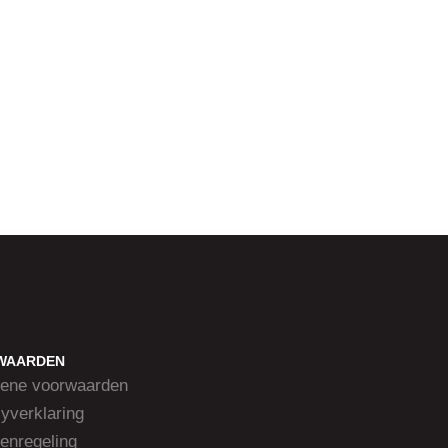
WAARDEN
ene voorwaarden
yverklaring
enregeling