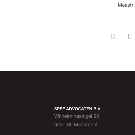
SPEE ADVOCATEN B.V.
Wilhelminasingel 98
6221 BL Maastricht