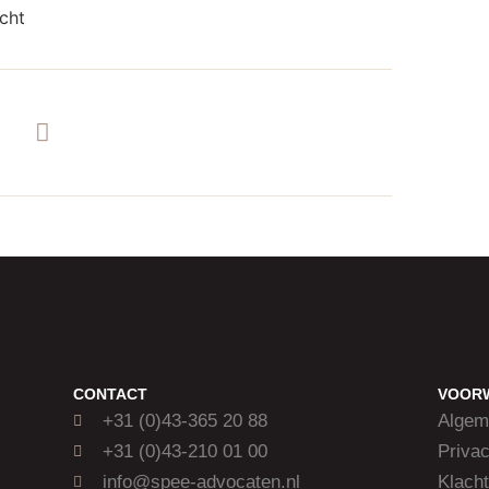
CONTACT
VOOR
+31 (0)43-365 20 88
Algem
+31 (0)43-210 01 00
Privac
info@spee-advocaten.nl
Klacht