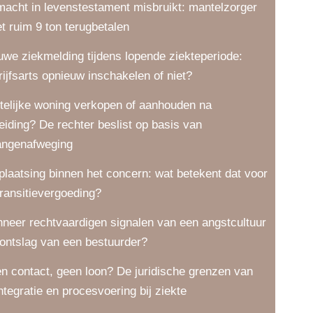
macht in levenstestament misbruikt: mantelzorger
t ruim 9 ton terugbetalen
uwe ziekmelding tijdens lopende ziekteperiode:
rijfsarts opnieuw inschakelen of niet?
telijke woning verkopen of aanhouden na
eiding? De rechter beslist op basis van
angenafweging
plaatsing binnen het concern: wat betekent dat voor
transitievergoeding?
neer rechtvaardigen signalen van een angstcultuur
 ontslag van een bestuurder?
n contact, geen loon? De juridische grenzen van
integratie en procesvoering bij ziekte