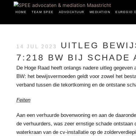
HOME
TEAM SPEE
ADVOCATUUR
MEDIATION
EUREGIO 
UITLEG BEWIJ
14 JUL 2023
7:218 BW BIJ SCHADE
De Hoge Raad heeft onlangs nadere uitleg gegeven a
BW: het bewijsvermoeden geldt voor zowel het besta
verband tussen die tekortkoming en de ontstane sch
Feiten
Aan een verhuurde bovenwoning en aan de daaronde
de verhuurders, was zeer ernstige schade ontstaan d
waterkraan van de cv-installatie op de zolderverdie