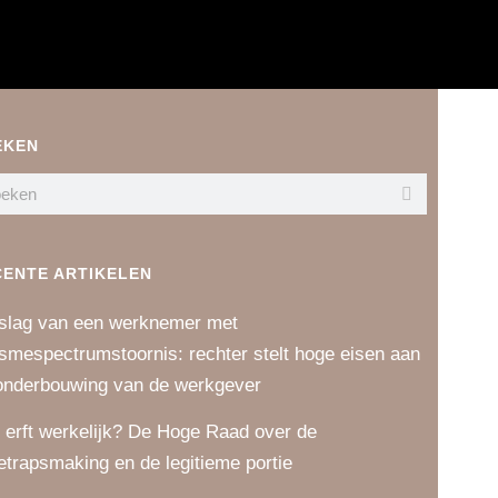
EKEN
CENTE ARTIKELEN
slag van een werknemer met
ismespectrumstoornis: rechter stelt hoge eisen aan
onderbouwing van de werkgever
 erft werkelijk? De Hoge Raad over de
etrapsmaking en de legitieme portie