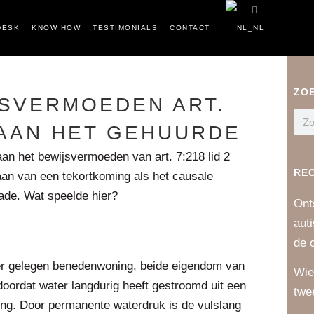
DESK
KNOW HOW
TESTIMONIALS
CONTACT
ZO
SVERMOEDEN ART.
 AAN HET GEHUURDE
an het bewijsvermoeden van art. 7:218 lid 2
RE
an van een tekortkoming als het causale
ade. Wat speelde hier?
Ont
aut
de 
r gelegen benedenwoning, beide eigendom van
Wie
oordat water langdurig heeft gestroomd uit een
twe
ping. Door permanente waterdruk is de vulslang