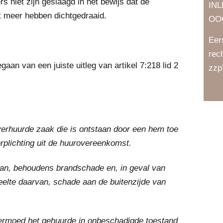
rs niet zijn geslaagd in het bewijs dat de
IN
t meer hebben dichtgedraaid.
OO
Eer
rec
gaan van een juiste uitleg van artikel 7:218 lid 2
zzp
verhuurde zaak die is ontstaan door een hem toe
rplichting uit de huurovereenkomst.
aan, behoudens brandschade en, in geval van
elte daarvan, schade aan de buitenzijde van
 vermoed het gehuurde in onbeschadigde toestand