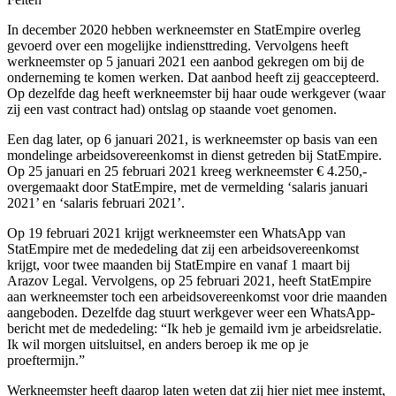
In december 2020 hebben werkneemster en StatEmpire overleg
gevoerd over een mogelijke indiensttreding. Vervolgens heeft
werkneemster op 5 januari 2021 een aanbod gekregen om bij de
onderneming te komen werken. Dat aanbod heeft zij geaccepteerd.
Op dezelfde dag heeft werkneemster bij haar oude werkgever (waar
zij een vast contract had) ontslag op staande voet genomen.
Een dag later, op 6 januari 2021, is werkneemster op basis van een
mondelinge arbeidsovereenkomst in dienst getreden bij StatEmpire.
Op 25 januari en 25 februari 2021 kreeg werkneemster € 4.250,-
overgemaakt door StatEmpire, met de vermelding ‘salaris januari
2021’ en ‘salaris februari 2021’.
Op 19 februari 2021 krijgt werkneemster een WhatsApp van
StatEmpire met de mededeling dat zij een arbeidsovereenkomst
krijgt, voor twee maanden bij StatEmpire en vanaf 1 maart bij
Arazov Legal. Vervolgens, op 25 februari 2021, heeft StatEmpire
aan werkneemster toch een arbeidsovereenkomst voor drie maanden
aangeboden. Dezelfde dag stuurt werkgever weer een WhatsApp-
bericht met de mededeling: “Ik heb je gemaild ivm je arbeidsrelatie.
Ik wil morgen uitsluitsel, en anders beroep ik me op je
proeftermijn.”
Werkneemster heeft daarop laten weten dat zij hier niet mee instemt,