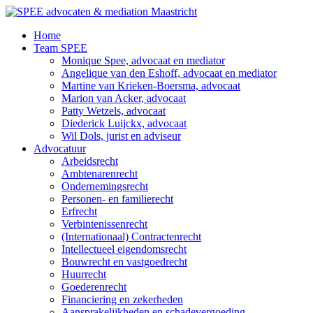
Ga
naar
Home
de
Team SPEE
inhoud
Monique Spee, advocaat en mediator
Angelique van den Eshoff, advocaat en mediator
Martine van Krieken-Boersma, advocaat
Marion van Acker, advocaat
Patty Wetzels, advocaat
Diederick Luijckx, advocaat
Wil Dols, jurist en adviseur
Advocatuur
Arbeidsrecht
Ambtenarenrecht
Ondernemingsrecht
Personen- en familierecht
Erfrecht
Verbintenissenrecht
(Internationaal) Contractenrecht
Intellectueel eigendomsrecht
Bouwrecht en vastgoedrecht
Huurrecht
Goederenrecht
Financiering en zekerheden
Aansprakelijkheden en schadevergoeding