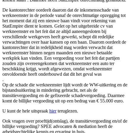
De kantonrechter oordeelt daarom dat de inkomensschade van
werkneemster in de periode vanaf de onrechtmatige opzegging tot
het moment dat zij een nieuwe baan vindt voor rekening van
StatEmpire dient te komen. Gelet op het uitgebreide cv van
werkneemster en het feit dat ze altijd aaneengesloten bij
verschillende werkgevers heeft gewerkt, schept dit redelijke
verwachtingen over haar kansen op een baan. Daarom oordeelt de
kantonrechter dat in redelijkheid mag worden verwacht dat
werkneemster binnen negen maanden een nieuwe betaalde
werkplek kan vinden. Een vergoeding voor het feit dat partijen
zouden zijn overeengekomen dat werkneemster een auto ter
beschikking krijgt, wordt afgewezen, omdat werkneemster
onvoldoende heeft onderbouwd dat dit het geval was
.
Op de schade die werkneemster lijdt wordt de WW-uitkering en de
bijstandsuitkering in mindering gebracht, net als de
transitievergoeding en de gefixeerde schadevergoeding. Daarmee
komt de billijke vergoeding uit op een bedrag van € 55.000 euro.
U kunt de hele uitspraak
hier
teruglezen.
Ook vragen over proeftijd(ontslag), de transitievergoeding en/of de
billijke vergoeding? SPEE advocaten & mediation heeft de
arbeidsrechtelijke kennis en ervaring in huis.