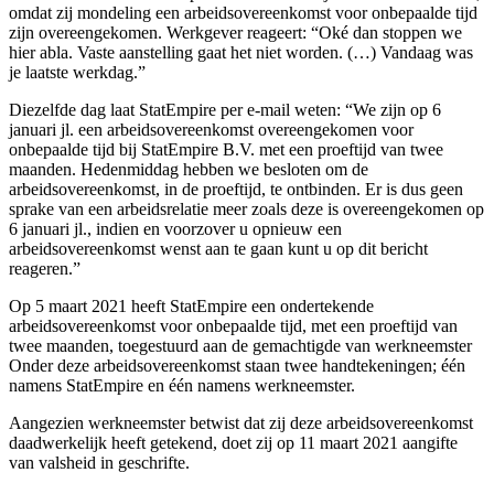
omdat zij mondeling een arbeidsovereenkomst voor onbepaalde tijd
zijn overeengekomen. Werkgever reageert: “Oké dan stoppen we
hier abla. Vaste aanstelling gaat het niet worden. (…) Vandaag was
je laatste werkdag.”
Diezelfde dag laat StatEmpire per e-mail weten: “We zijn op 6
januari jl. een arbeidsovereenkomst overeengekomen voor
onbepaalde tijd bij StatEmpire B.V. met een proeftijd van twee
maanden. Hedenmiddag hebben we besloten om de
arbeidsovereenkomst, in de proeftijd, te ontbinden. Er is dus geen
sprake van een arbeidsrelatie meer zoals deze is overeengekomen op
6 januari jl., indien en voorzover u opnieuw een
arbeidsovereenkomst wenst aan te gaan kunt u op dit bericht
reageren.”
Op 5 maart 2021 heeft StatEmpire een ondertekende
arbeidsovereenkomst voor onbepaalde tijd, met een proeftijd van
twee maanden, toegestuurd aan de gemachtigde van werkneemster
Onder deze arbeidsovereenkomst staan twee handtekeningen; één
namens StatEmpire en één namens werkneemster.
Aangezien werkneemster betwist dat zij deze arbeidsovereenkomst
daadwerkelijk heeft getekend, doet zij op 11 maart 2021 aangifte
van valsheid in geschrifte.