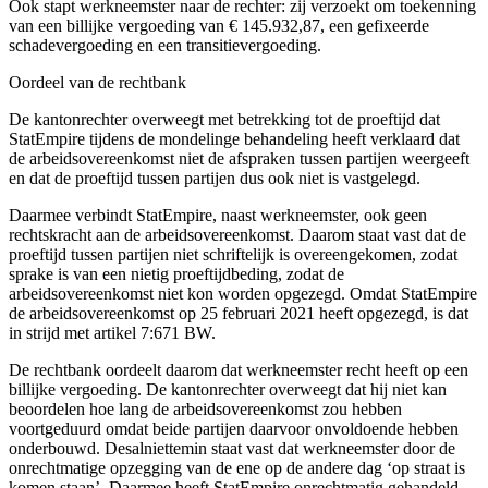
Ook stapt werkneemster naar de rechter: zij verzoekt om toekenning
van een billijke vergoeding van € 145.932,87, een gefixeerde
schadevergoeding en een transitievergoeding.
Oordeel van de rechtbank
De kantonrechter overweegt met betrekking tot de proeftijd dat
StatEmpire tijdens de mondelinge behandeling heeft verklaard dat
de arbeidsovereenkomst niet de afspraken tussen partijen weergeeft
en dat de proeftijd tussen partijen dus ook niet is vastgelegd.
Daarmee verbindt StatEmpire, naast werkneemster, ook geen
rechtskracht aan de arbeidsovereenkomst. Daarom staat vast dat de
proeftijd tussen partijen niet schriftelijk is overeengekomen, zodat
sprake is van een nietig proeftijdbeding, zodat de
arbeidsovereenkomst niet kon worden opgezegd. Omdat StatEmpire
de arbeidsovereenkomst op 25 februari 2021 heeft opgezegd, is dat
in strijd met artikel 7:671 BW.
De rechtbank oordeelt daarom dat werkneemster recht heeft op een
billijke vergoeding. De kantonrechter overweegt dat hij niet kan
beoordelen hoe lang de arbeidsovereenkomst zou hebben
voortgeduurd omdat beide partijen daarvoor onvoldoende hebben
onderbouwd. Desalniettemin staat vast dat werkneemster door de
onrechtmatige opzegging van de ene op de andere dag ‘op straat is
komen staan’. Daarmee heeft StatEmpire onrechtmatig gehandeld.