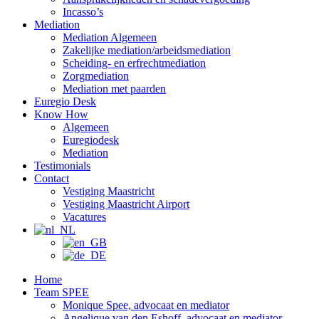
Incasso’s
Mediation
Mediation Algemeen
Zakelijke mediation/arbeidsmediation
Scheiding- en erfrechtmediation
Zorgmediation
Mediation met paarden
Euregio Desk
Know How
Algemeen
Euregiodesk
Mediation
Testimonials
Contact
Vestiging Maastricht
Vestiging Maastricht Airport
Vacatures
Home
Team SPEE
Monique Spee, advocaat en mediator
Angelique van den Eshoff, advocaat en mediator