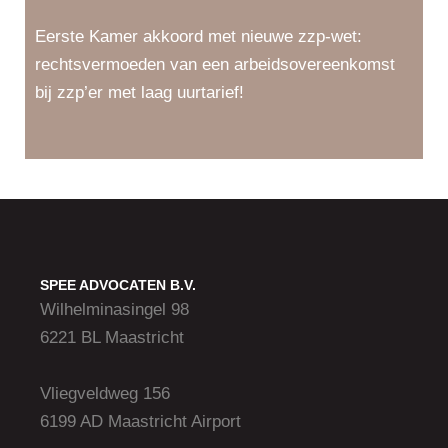
Eerste Kamer akkoord met nieuwe zzp-wet:
rechtsvermoeden van een arbeidsovereenkomst
bij zzp’er met laag uurtarief!
SPEE ADVOCATEN B.V.
Wilhelminasingel 98
6221 BL Maastricht
Vliegveldweg 156
6199 AD Maastricht Airport