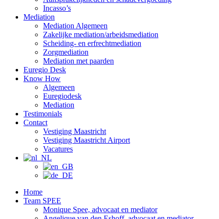
Incasso’s
Mediation
Mediation Algemeen
Zakelijke mediation/arbeidsmediation
Scheiding- en erfrechtmediation
Zorgmediation
Mediation met paarden
Euregio Desk
Know How
Algemeen
Euregiodesk
Mediation
Testimonials
Contact
Vestiging Maastricht
Vestiging Maastricht Airport
Vacatures
Home
Team SPEE
Monique Spee, advocaat en mediator
Angelique van den Eshoff, advocaat en mediator