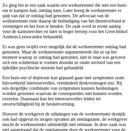
Zo ging het in een zaak waarin een werkneemster die met een burn-
out te kampen had, ontslag nam. Later kreeg de werkneemster er
spijt van dat ze ontslag had genomen. De advocaat van de
werkneemster eiste daarop de beëindiging van het dienstverband te
vernietigen en het loon te betalen. De zaak werd in eerste aanleg
voor de kantonrechter en later in hoger beroep voor het Gerechtshof
Arnhem-Leeuwarden behandeld.
Er was geen twijfel over mogelijk dat de werkneemster ontslag had
genomen. Maar de werkneemster argumenteerde dat ze op het
moment waarop ze ontslag had genomen, niet in staat was geweest
zich een wilsbesluit te vormen doordat ze onder invloed van een
tijdelijke psychische stoornis had gehandeld.
Een burn-out of depressie kan gepaard gaan met symptomen zoals
bijvoorbeeld interesseverlies, verminderd denkvermogen enz. Bij
een dergelijke combinatie van symptomen kunnen beslissingen
worden genomen waarvan de consequenties niet kunnen worden
overzien. Daarnaast kan het interesseverlies leiden tot
onverschilligheid bij de besluitvorming.
Hoezeer de werkgever de uitlatingen van de werkneemster destijds
ook had opgevat en mogen opvatten als ontslagname, de werkgever
mocht de werkneemster uiteindelijk niet ontslaan. In deze zaak was
niet aangetoond dat de ontslagname door de werkneemster voor de