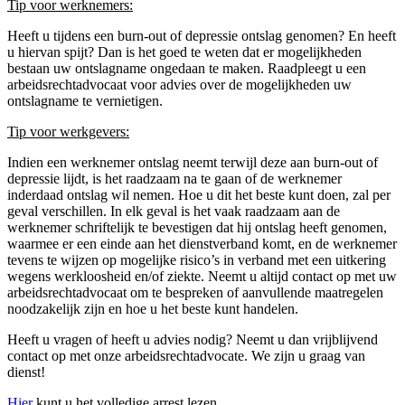
Tip voor werknemers:
Heeft u tijdens een burn-out of depressie ontslag genomen? En heeft
u hiervan spijt? Dan is het goed te weten dat er mogelijkheden
bestaan uw ontslagname ongedaan te maken. Raadpleegt u een
arbeidsrechtadvocaat voor advies over de mogelijkheden uw
ontslagname te vernietigen.
Tip voor werkgevers:
Indien een werknemer ontslag neemt terwijl deze aan burn-out of
depressie lijdt, is het raadzaam na te gaan of de werknemer
inderdaad ontslag wil nemen. Hoe u dit het beste kunt doen, zal per
geval verschillen. In elk geval is het vaak raadzaam aan de
werknemer schriftelijk te bevestigen dat hij ontslag heeft genomen,
waarmee er een einde aan het dienstverband komt, en de werknemer
tevens te wijzen op mogelijke risico’s in verband met een uitkering
wegens werkloosheid en/of ziekte. Neemt u altijd contact op met uw
arbeidsrechtadvocaat om te bespreken of aanvullende maatregelen
noodzakelijk zijn en hoe u het beste kunt handelen.
Heeft u vragen of heeft u advies nodig? Neemt u dan vrijblijvend
contact op met onze arbeidsrechtadvocate. We zijn u graag van
dienst!
Hier
kunt u het volledige arrest lezen.