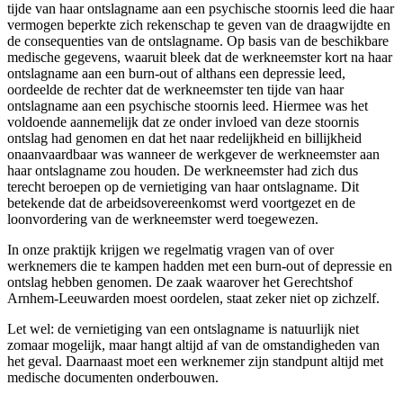
tijde van haar ontslagname aan een psychische stoornis leed die haar
vermogen beperkte zich rekenschap te geven van de draagwijdte en
de consequenties van de ontslagname. Op basis van de beschikbare
medische gegevens, waaruit bleek dat de werkneemster kort na haar
ontslagname aan een burn-out of althans een depressie leed,
oordeelde de rechter dat de werkneemster ten tijde van haar
ontslagname aan een psychische stoornis leed. Hiermee was het
voldoende aannemelijk dat ze onder invloed van deze stoornis
ontslag had genomen en dat het naar redelijkheid en billijkheid
onaanvaardbaar was wanneer de werkgever de werkneemster aan
haar ontslagname zou houden. De werkneemster had zich dus
terecht beroepen op de vernietiging van haar ontslagname. Dit
betekende dat de arbeidsovereenkomst werd voortgezet en de
loonvordering van de werkneemster werd toegewezen.
In onze praktijk krijgen we regelmatig vragen van of over
werknemers die te kampen hadden met een burn-out of depressie en
ontslag hebben genomen. De zaak waarover het Gerechtshof
Arnhem-Leeuwarden moest oordelen, staat zeker niet op zichzelf.
Let wel: de vernietiging van een ontslagname is natuurlijk niet
zomaar mogelijk, maar hangt altijd af van de omstandigheden van
het geval. Daarnaast moet een werknemer zijn standpunt altijd met
medische documenten onderbouwen.