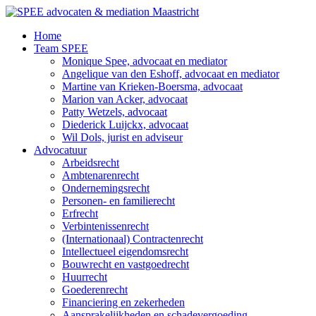
Ga
naar
Home
de
Team SPEE
inhoud
Monique Spee, advocaat en mediator
Angelique van den Eshoff, advocaat en mediator
Martine van Krieken-Boersma, advocaat
Marion van Acker, advocaat
Patty Wetzels, advocaat
Diederick Luijckx, advocaat
Wil Dols, jurist en adviseur
Advocatuur
Arbeidsrecht
Ambtenarenrecht
Ondernemingsrecht
Personen- en familierecht
Erfrecht
Verbintenissenrecht
(Internationaal) Contractenrecht
Intellectueel eigendomsrecht
Bouwrecht en vastgoedrecht
Huurrecht
Goederenrecht
Financiering en zekerheden
Aansprakelijkheden en schadevergoeding