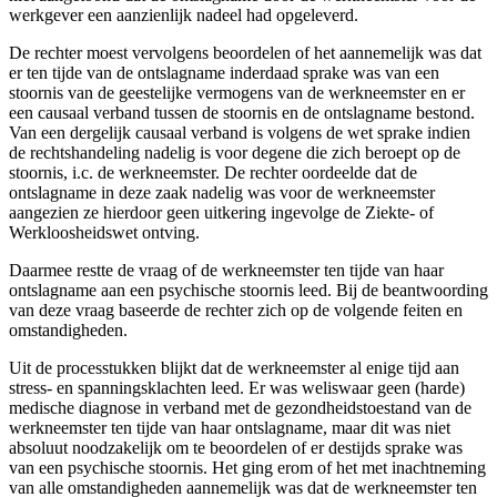
werkgever een aanzienlijk nadeel had opgeleverd.
De rechter moest vervolgens beoordelen of het aannemelijk was dat
er ten tijde van de ontslagname inderdaad sprake was van een
stoornis van de geestelijke vermogens van de werkneemster en er
een causaal verband tussen de stoornis en de ontslagname bestond.
Van een dergelijk causaal verband is volgens de wet sprake indien
de rechtshandeling nadelig is voor degene die zich beroept op de
stoornis, i.c. de werkneemster. De rechter oordeelde dat de
ontslagname in deze zaak nadelig was voor de werkneemster
aangezien ze hierdoor geen uitkering ingevolge de Ziekte‑ of
Werkloosheidswet ontving.
Daarmee restte de vraag of de werkneemster ten tijde van haar
ontslagname aan een psychische stoornis leed. Bij de beantwoording
van deze vraag baseerde de rechter zich op de volgende feiten en
omstandigheden.
Uit de processtukken blijkt dat de werkneemster al enige tijd aan
stress‑ en spanningsklachten leed. Er was weliswaar geen (harde)
medische diagnose in verband met de gezondheidstoestand van de
werkneemster ten tijde van haar ontslagname, maar dit was niet
absoluut noodzakelijk om te beoordelen of er destijds sprake was
van een psychische stoornis. Het ging erom of het met inachtneming
van alle omstandigheden aannemelijk was dat de werkneemster ten