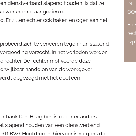
 dienstverband slapend houden, is dat ze
IN
eke werknemer aangezien de
OO
 Er zitten echter ook haken en ogen aan het
Eer
rec
zzp
robeerd zich te verweren tegen hun slapend
vergoeding verzocht. In het verleden werden
 rechter. De rechter motiveerde deze
verwijtbaar handelen van de werkgever
wordt opgezegd met het doel een
chtbank Den Haag besliste echter anders.
et slapend houden van een dienstverband
 7:611 BW). Hoofdreden hiervoor is volgens de