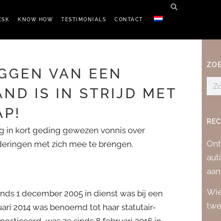
ESK
KNOW HOW
TESTIMONIALS
CONTACT
ZO
GGEN VAN EEN
ND IS IN STRIJD MET
P!
REC
g in kort geding gewezen vonnis over
Ont
nderingen met zich mee te brengen.
aut
aan
Wie
nds 1 december 2005 in dienst was bij een
twe
uari 2014 was benoemd tot haar statutair-