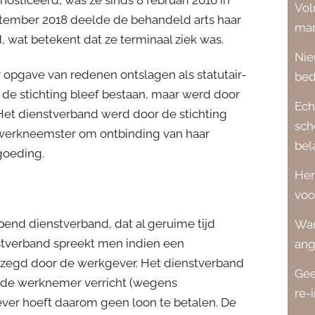
nosticeerd, was ze sinds 8 februari 2016 in
Vol
ptember 2018 deelde de behandeld arts haar
man
wat betekent dat ze terminaal ziek was.
Nie
opgave van redenen ontslagen als statutair-
bed
 de stichting bleef bestaan, maar werd door
Ech
. Het dienstverband werd door de stichting
sch
werkneemster om ontbinding van haar
bel
goeding.
Her
voo
pend dienstverband, dat al geruime tijd
Wan
stverband spreekt men indien een
ang
gezegd door de werkgever. Het dienstverband
Gee
: de werknemer verricht (wegens
re-
ver hoeft daarom geen loon te betalen. De