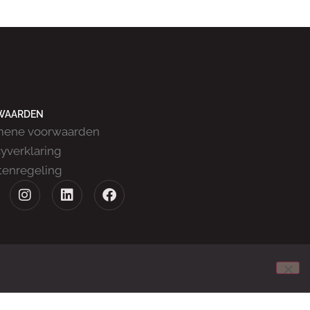
WAARDEN
mene voorwaarden
cyverklaring
tenregeling