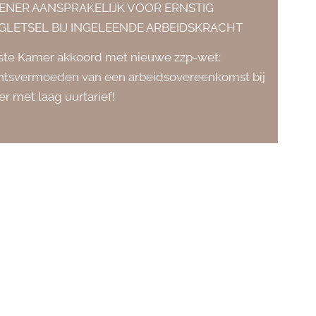
LENER AANSPRAKELIJK VOOR ERNSTIG
GLETSEL BIJ INGELEENDE ARBEIDSKRACHT
ste Kamer akkoord met nieuwe zzp-wet:
htsvermoeden van een arbeidsovereenkomst bij
’er met laag uurtarief!