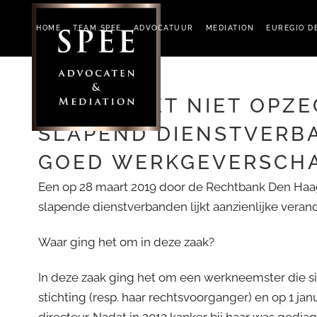
HOME
TEAM SPEE
ADVOCATUUR
MEDIATION
EUREGIO D
HET NIET OPZE
1 APR 2019
SLAPEND DIENSTVERBA
GOED WERKGEVERSCHA
Een op 28 maart 2019 door de Rechtbank Den Haa
slapende dienstverbanden lijkt aanzienlijke vera
Waar ging het om in deze zaak?
In deze zaak ging het om een werkneemster die si
stichting (resp. haar rechtsvoorganger) en op 1 jan