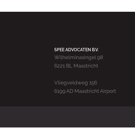
SPEE ADVOCATEN B.V.
Wilhelminasingel 98
6221 BL Maastricht
Vliegveldweg 156
6199 AD Maastricht Airport