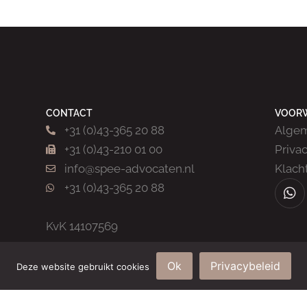
CONTACT
VOOR
+31 (0)43-365 20 88
Alge
+31 (0)43-210 01 00
Priva
info@spee-advocaten.nl
Klach
+31 (0)43-365 20 88
KvK 14107569
Ok
Privacybeleid
Deze website gebruikt cookies