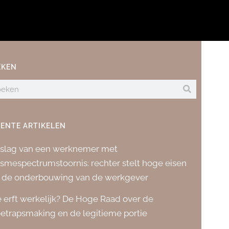
EKEN
ENTE ARTIKELEN
slag van een werknemer met
ismespectrumstoornis: rechter stelt hoge eisen
 de onderbouwing van de werkgever
 erft werkelijk? De Hoge Raad over de
etrapsmaking en de legitieme portie