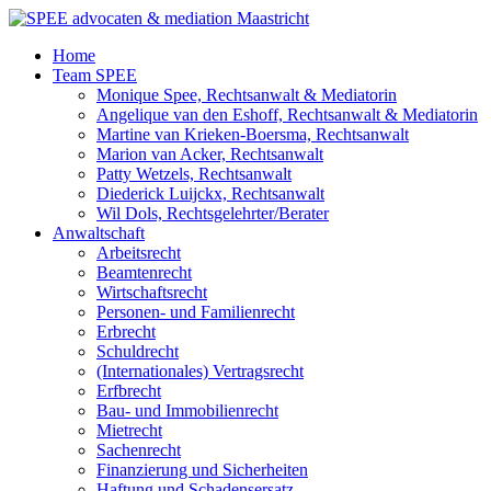
Zum
Inhalt
Home
wechseln
Team SPEE
Monique Spee, Rechtsanwalt & Mediatorin
Angelique van den Eshoff, Rechtsanwalt & Mediatorin
Martine van Krieken-Boersma, Rechtsanwalt
Marion van Acker, Rechtsanwalt
Patty Wetzels, Rechtsanwalt
Diederick Luijckx, Rechtsanwalt
Wil Dols, Rechtsgelehrter/Berater
Anwaltschaft
Arbeitsrecht
Beamtenrecht
Wirtschaftsrecht
Personen- und Familienrecht
Erbrecht
Schuldrecht
(Internationales) Vertragsrecht
Erfbrecht
Bau- und Immobilienrecht
Mietrecht
Sachenrecht
Finanzierung und Sicherheiten
Haftung und Schadensersatz