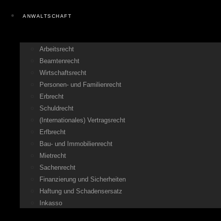
ANWALTSCHAFT
Arbeitsrecht
Beamtenrecht
Wirtschaftsrecht
Personen- und Familienrecht
Erbrecht
Schuldrecht
(Internationales) Vertragsrecht
Erfbrecht
Bau- und Immobilienrecht
Mietrecht
Sachenrecht
Finanzierung und Sicherheiten
Haftung und Schadensersatz
Inkasso