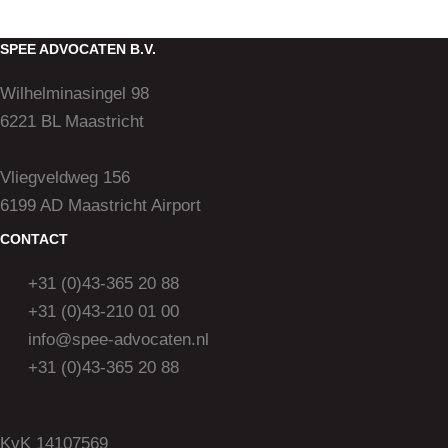
SPEE ADVOCATEN B.V.
Wilhelminasingel 98
6221 BL Maastricht
Vliegveldweg 156
6199 AD Maastricht Airport
CONTACT
+31 (0)43-365 20 88
+31 (0)43-210 01 00
info@spee-advocaten.nl
+31 (0)43-365 20 88
KvK 14107569