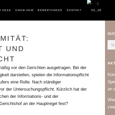
O DESK
KNOW HOW
BEWERTUNGEN
KONTAKT
SU
MITÄT:
T UND
CHT
AK
mäßig vor den Gerichten ausgetragen. Bei der
Kün
eit darstellen, spielen die Informationspflicht
Spe
fers eine Rolle. Nach ständiger
an 
or der Untersuchungspflicht. Kürzlich hat der
chen der Informations- und der
Wer
Gerichtshof an der Hauptregel fest?
zwe