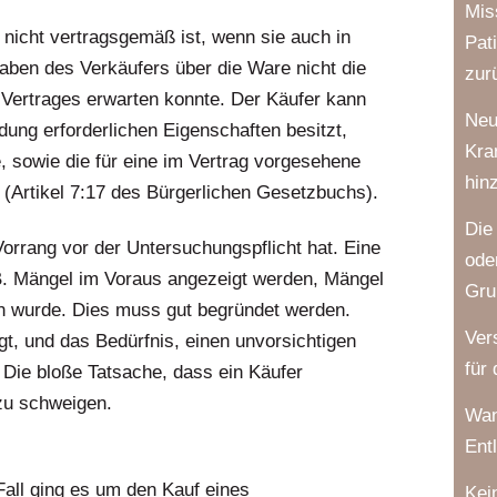
Mis
 nicht vertragsgemäß ist, wenn sie auch in
Pat
aben des Verkäufers über die Ware nicht die
zur
 Vertrages erwarten konnte. Der Käufer kann
Neu
dung erforderlichen Eigenschaften besitzt,
Kra
, sowie die für eine im Vertrag vorgesehene
hin
(Artikel 7:17 des Bürgerlichen Gesetzbuchs).
Die
Vorrang vor der Untersuchungspflicht hat. Eine
ode
B. Mängel im Voraus angezeigt werden, Mängel
Gru
en wurde. Dies muss gut begründet werden.
Ver
t, und das Bedürfnis, einen unvorsichtigen
für
 Die bloße Tatsache, dass ein Käufer
, zu schweigen.
Wan
Ent
all ging es um den Kauf eines
Kei