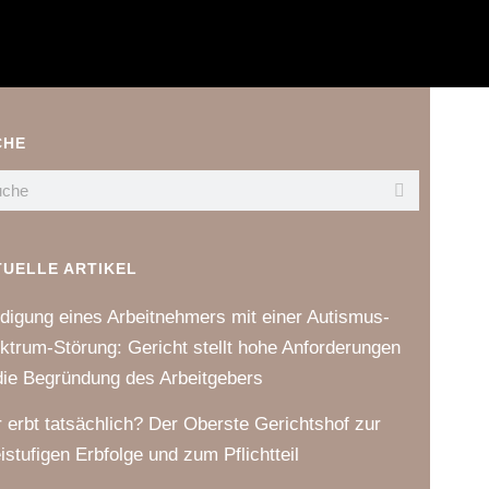
CHE
TUELLE ARTIKEL
digung eines Arbeitnehmers mit einer Autismus-
ktrum-Störung: Gericht stellt hohe Anforderungen
die Begründung des Arbeitgebers
 erbt tatsächlich? Der Oberste Gerichtshof zur
istufigen Erbfolge und zum Pflichtteil