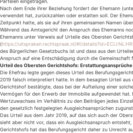
Parteien eingetragen.
Nach dem Ende ihrer Beziehung fordert der Ehemann (unter
verwendet hat, zurückzahlen oder erstatten soll. Der Ehema
Zeitpunkt hatte, als sie auf ihren gemeinsamen Namen über
Während das Amtsgericht den Anspruch des Ehemanns noch 
Ehemanns unter Verweis auf Urteile des Obersten Gericht
(
https://uitspraken.rechtspraak.nl/#!/details?id=ECLI:NL:H
des Bürgerlichen Gesetzbuchs ist und dass aus den Urtei
Anspruch auf eine Entschädigung durch die Gemeinschaft 
Urteil des Obersten Gerichtshofs: Erstattungsansprüche
Die Ehefrau legte gegen dieses Urteil des Berufungsgerich
2019 falsch interpretiert hatte. In dem besagten Urteil 
Gerichtshof bestätigte, dass bei der Aufteilung einer sol
Vermögen für den Erwerb der Immobilie aufgewendet hat. N
Wertzuwachses im Verhältnis zu den Beiträgen jedes Einze
den gesetzlich festgelegten Ausgleichsansprüchen zugunst
Das Urteil aus dem Jahr 2019, auf das sich auch der Obers
sieht aber nicht vor, dass ein Ausgleichsanspruch entste
Gerichtshofs hat das Berufungsgericht daher zu Unrecht a