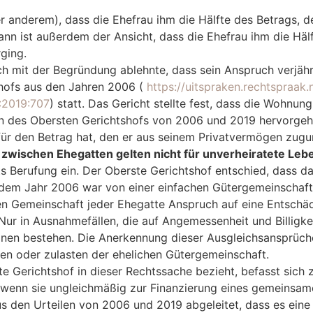
 anderem), dass die Ehefrau ihm die Hälfte des Betrags, 
nn ist außerdem der Ansicht, dass die Ehefrau ihm die Hälf
ging.
mit der Begründung ablehnte, dass sein Anspruch verjähr
shofs aus den Jahren 2006 (
https://uitspraken.rechtspraak
R:2019:707
) statt. Das Gericht stellte fest, dass die Wohnu
len des Obersten Gerichtshofs von 2006 und 2019 hervorge
für den Betrag hat, den er aus seinem Privatvermögen zug
 zwischen Ehegatten gelten nicht für unverheiratete Le
ts Berufung ein. Der Oberste Gerichtshof entschied, dass d
aus dem Jahr 2006 war von einer einfachen Gütergemeinscha
chen Gemeinschaft jeder Ehegatte Anspruch auf eine Entschä
ur in Ausnahmefällen, die auf Angemessenheit und Billigke
lnen bestehen. Die Anerkennung dieser Ausgleichsansprüch
en oder zulasten der ehelichen Gütergemeinschaft.
te Gerichtshof in dieser Rechtssache bezieht, befasst sic
ht, wenn sie ungleichmäßig zur Finanzierung eines gemeins
us den Urteilen von 2006 und 2019 abgeleitet, dass es ein