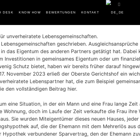
O DESK
KNOW HOW
BEWERTUNGEN
KONTAKT
für unverheiratete Lebensgemeinschaften.
e Lebensgemeinschaften geschrieben. Ausgleichsansprüche b
ie in das Eigentum des anderen Partners getätigt hat. Dabei
nvestitionen in gemeinsames Eigentum oder um finanziel
nig Schutz bietet, haben wir bereits früher darauf hingew
m 17. November 2023 erließ der Oberste Gerichtshof ein wicht
erheiratete Lebenspartner hat, die zum Beispiel gemeinsam e
 den vollständigen Beitrag hier.
m eine Situation, in der ein Mann und eine Frau lange Zeit
ne Wohnung, doch im Laufe der Zeit verkaufte die Frau ih
aus. Sie wurden Miteigentümer dieses neuen Hauses, jeder z
gshypothek auf, die der Ehemann mit dem Mehrerlös aus d
 Hypothek verbundener Sparvertrag, den der Ehemann zuvo