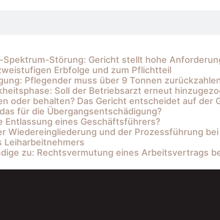
-Spektrum-Störung: Gericht stellt hohe Anforderu
weistufigen Erbfolge und zum Pflichtteil
fügung: Pflegender muss über 9 Tonnen zurückzahle
eitsphase: Soll der Betriebsarzt erneut hinzugez
n oder behalten? Das Gericht entscheidet auf der
 das für die Übergangsentschädigung?
e Entlassung eines Geschäftsführers?
der Wiedereingliederung und der Prozessführung bei
s Leiharbeitnehmers
dige zu: Rechtsvermutung eines Arbeitsvertrags be