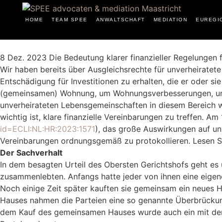
HOME
TEAM SPEE
ANWALTSCHAFT
MEDIATION
EUREGI
8 Dez. 2023
Die Bedeutung klarer finanzieller Regelungen 
Wir haben bereits über Ausgleichsrechte für unverheiratet
Entschädigung für Investitionen zu erhalten, die er oder s
(gemeinsamen) Wohnung, um Wohnungsverbesserungen, um I
unverheirateten Lebensgemeinschaften in diesem Bereich we
wichtig ist, klare finanzielle Vereinbarungen zu treffen. A
id=ECLI:NL:HR:2023:1571
), das große Auswirkungen auf unv
Vereinbarungen ordnungsgemäß zu protokollieren. Lesen Sie
Der Sachverhalt
In dem besagten Urteil des Obersten Gerichtshofs geht es u
zusammenlebten. Anfangs hatte jeder von ihnen eine eige
Noch einige Zeit später kauften sie gemeinsam ein neues H
Hauses nahmen die Parteien eine so genannte Überbrückun
dem Kauf des gemeinsamen Hauses wurde auch ein mit der