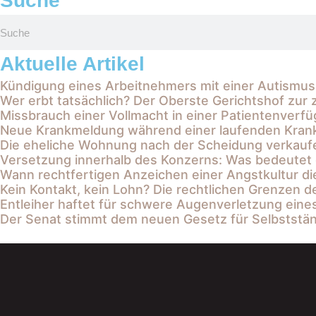
Suche
Aktuelle Artikel
Kündigung eines Arbeitnehmers mit einer Autismus
Wer erbt tatsächlich? Der Oberste Gerichtshof zur z
Missbrauch einer Vollmacht in einer Patientenver
Neue Krankmeldung während einer laufenden Krankh
Die eheliche Wohnung nach der Scheidung verkaufe
Versetzung innerhalb des Konzerns: Was bedeutet
Wann rechtfertigen Anzeichen einer Angstkultur di
Kein Kontakt, kein Lohn? Die rechtlichen Grenzen 
Entleiher haftet für schwere Augenverletzung eine
Der Senat stimmt dem neuen Gesetz für Selbststän