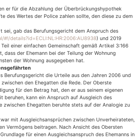
den er für die Abzahlung der Überbrückungshypothek
te des Wertes der Police zahlen sollte, den diese zu dem
t sei, gab das Berufungsgericht dem Anspruch des
.nl/#!/details?id=ECLI:NL:HR:2006:AU8938
) und 2019
ng Teil einer einfachen Gemeinschaft gemäß Artikel 3:166
ht, dass der Ehemann bei der Teilung der Wohnung
unsten der Wohnung ausgegeben hat.
bensgefährten
as Berufungsgericht die Urteile aus den Jahren 2006 und
ft zwischen den Ehegatten die Rede. Der Oberste
digung für den Betrag hat, den er aus seinem eigenen
it beruhen, kann ein Anspruch auf Ausgleich des
e zwischen Ehegatten beruhte stets auf der Analogie zu
h zwar mit Ausgleichsansprüchen zwischen Unverheirateten,
amen Vermögens beitragen. Nach Ansicht des Obersten
e Grundlage für einen Ausgleichsanspruch des Ehemanns in