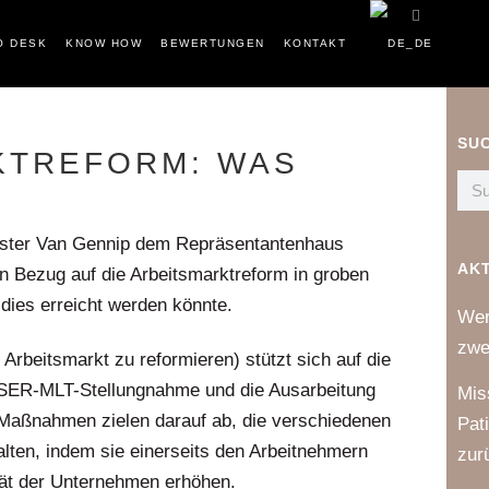
O DESK
KNOW HOW
BEWERTUNGEN
KONTAKT
SU
KTREFORM: WAS
inister Van Gennip dem Repräsentantenhaus
AK
in Bezug auf die Arbeitsmarktreform in groben
dies erreicht werden könnte.
Wer
zwe
Arbeitsmarkt zu reformieren) stützt sich auf die
 SER-MLT-Stellungnahme und die Ausarbeitung
Mis
 Maßnahmen zielen darauf ab, die verschiedenen
Pat
ten, indem sie einerseits den Arbeitnehmern
zur
ität der Unternehmen erhöhen.