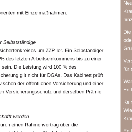
Neu
Kra
onenten mit Einzelmaßnahmen.
hin
Die
ode
ür Selbstständige
Gru
sichertenkreises um ZZP-ler. Ein Selbständiger
 % des letzten Arbeitseinkommens bis zu einer
Ver
sein. Die Leistung wird 100 % des
für
icherung gilt nicht für DGAs. Das Kabinett prüft
Wan
wischen der öffentlichen Versicherung und einer
Ent
en Versicherungsschutz und derselben Prämie
Kei
Wie
chafft werden
Kra
 durch einen Rahmenvertrag über die
Ent