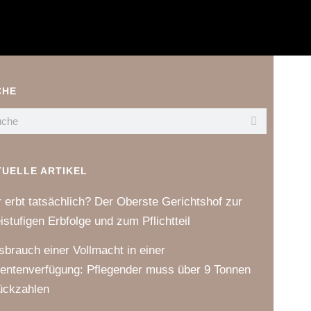
CHE
TUELLE ARTIKEL
 erbt tatsächlich? Der Oberste Gerichtshof zur
istufigen Erbfolge und zum Pflichtteil
sbrauch einer Vollmacht in einer
ientenverfügung: Pflegender muss über 9 Tonnen
ückzahlen