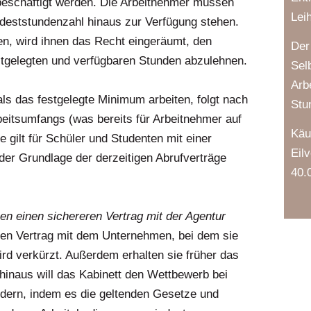
beschäftigt werden. Die Arbeitnehmer müssen
Lei
deststundenzahl hinaus zur Verfügung stehen.
n, wird ihnen das Recht eingeräumt, den
Der
estgelegten und verfügbaren Stunden abzulehnen.
Sel
Arb
ls das festgelegte Minimum arbeiten, folgt nach
Stu
eitsumfangs (was bereits für Arbeitnehmer auf
Käu
gilt für Schüler und Studenten mit einer
Eil
 der Grundlage der derzeitigen Abrufverträge
40.
en einen sichereren Vertrag mit der Agentur
eren Vertrag mit dem Unternehmen, bei dem sie
rd verkürzt. Außerdem erhalten sie früher das
 hinaus will das Kabinett den Wettbewerb bei
ndern, indem es die geltenden Gesetze und