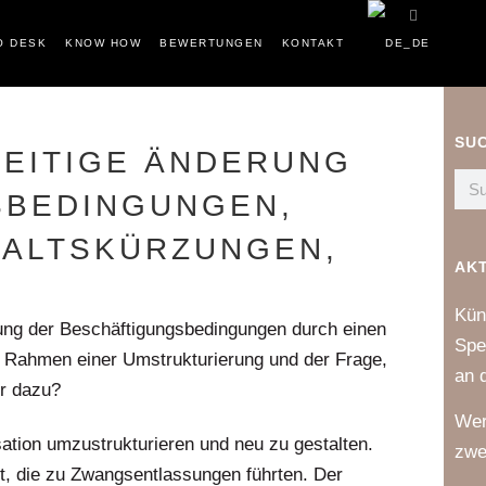
O DESK
KNOW HOW
BEWERTUNGEN
KONTAKT
SU
SEITIGE ÄNDERUNG
SBEDINGUNGEN,
ALTSKÜRZUNGEN, Z
AK
Kün
erung der Beschäftigungsbedingungen durch einen
Spe
im Rahmen einer Umstrukturierung und der Frage,
an 
er dazu?
Wer
ation umzustrukturieren und neu zu gestalten.
zwe
, die zu Zwangsentlassungen führten. Der