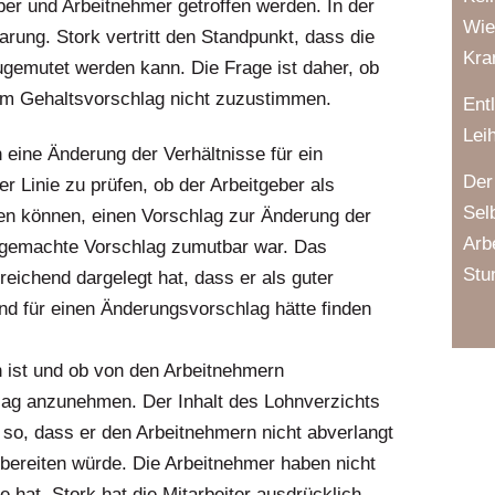
er und Arbeitnehmer getroffen werden. In der
Wie
arung. Stork vertritt den Standpunkt, dass die
Kra
gemutet werden kann. Die Frage ist daher, ob
dem Gehaltsvorschlag nicht zuzustimmen.
Ent
Lei
eine Änderung der Verhältnisse für ein
Der
ter Linie zu prüfen, ob der Arbeitgeber als
Sel
hen können, einen Vorschlag zur Änderung der
Arb
 gemachte Vorschlag zumutbar war. Das
Stu
reichend dargelegt hat, dass er als guter
d für einen Änderungsvorschlag hätte finden
 ist und ob von den Arbeitnehmern
lag anzunehmen. Der Inhalt des Lohnverzichts
t so, dass er den Arbeitnehmern nicht abverlangt
bereiten würde. Die Arbeitnehmer haben nicht
 hat. Stork hat die Mitarbeiter ausdrücklich