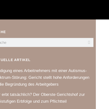
CHE
TUELLE ARTIKEL
digung eines Arbeitnehmers mit einer Autismus-
ktrum-Störung: Gericht stellt hohe Anforderungen
die Begründung des Arbeitgebers
 erbt tatsächlich? Der Oberste Gerichtshof zur
istufigen Erbfolge und zum Pflichtteil