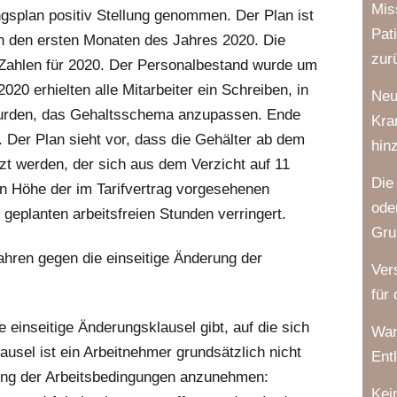
Mis
gsplan positiv Stellung genommen. Der Plan ist
Pat
n den ersten Monaten des Jahres 2020. Die
zur
 Zahlen für 2020. Der Personalbestand wurde um
020 erhielten alle Mitarbeiter ein Schreiben, in
Neu
 wurden, das Gehaltsschema anzupassen. Ende
Kra
 Der Plan sieht vor, dass die Gehälter ab dem
hin
zt werden, der sich aus dem Verzicht auf 11
Die
in Höhe der im Tarifvertrag vorgesehenen
ode
eplanten arbeitsfreien Stunden verringert.
Gru
ahren gegen die einseitige Änderung der
Ver
für
e einseitige Änderungsklausel gibt, auf die sich
Wan
usel ist ein Arbeitnehmer grundsätzlich nicht
Ent
rung der Arbeitsbedingungen anzunehmen:
Kei