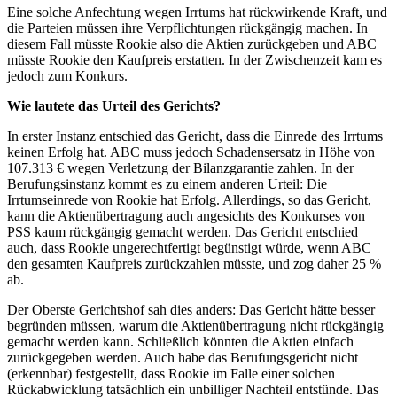
Eine solche Anfechtung wegen Irrtums hat rückwirkende Kraft, und
die Parteien müssen ihre Verpflichtungen rückgängig machen. In
diesem Fall müsste Rookie also die Aktien zurückgeben und ABC
müsste Rookie den Kaufpreis erstatten. In der Zwischenzeit kam es
jedoch zum Konkurs.
Wie lautete das Urteil des Gerichts?
In erster Instanz entschied das Gericht, dass die Einrede des Irrtums
keinen Erfolg hat. ABC muss jedoch Schadensersatz in Höhe von
107.313 € wegen Verletzung der Bilanzgarantie zahlen. In der
Berufungsinstanz kommt es zu einem anderen Urteil: Die
Irrtumseinrede von Rookie hat Erfolg. Allerdings, so das Gericht,
kann die Aktienübertragung auch angesichts des Konkurses von
PSS kaum rückgängig gemacht werden. Das Gericht entschied
auch, dass Rookie ungerechtfertigt begünstigt würde, wenn ABC
den gesamten Kaufpreis zurückzahlen müsste, und zog daher 25 %
ab.
Der Oberste Gerichtshof sah dies anders: Das Gericht hätte besser
begründen müssen, warum die Aktienübertragung nicht rückgängig
gemacht werden kann. Schließlich könnten die Aktien einfach
zurückgegeben werden. Auch habe das Berufungsgericht nicht
(erkennbar) festgestellt, dass Rookie im Falle einer solchen
Rückabwicklung tatsächlich ein unbilliger Nachteil entstünde. Das