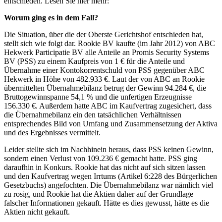
entschieden. Lesen Sie hier mehr:
Worum ging es in dem Fall?
Die Situation, über die der Oberste Gerichtshof entschieden hat,
stellt sich wie folgt dar. Rookie BV kaufte (im Jahr 2012) von ABC
Hekwerk Participatie BV alle Anteile an Promis Security Systems
BV (PSS) zu einem Kaufpreis von 1 € für die Anteile und
Übernahme einer Kontokorrentschuld von PSS gegenüber ABC
Hekwerk in Höhe von 482.933 €. Laut der von ABC an Rookie
übermittelten Übernahmebilanz betrug der Gewinn 94.284 €, die
Bruttogewinnspanne 54,1 % und die unfertigen Erzeugnisse
156.330 €. Außerdem hatte ABC im Kaufvertrag zugesichert, dass
die Übernahmebilanz ein den tatsächlichen Verhältnissen
entsprechendes Bild von Umfang und Zusammensetzung der Aktiva
und des Ergebnisses vermittelt.
Leider stellte sich im Nachhinein heraus, dass PSS keinen Gewinn,
sondern einen Verlust von 109.236 € gemacht hatte. PSS ging
daraufhin in Konkurs. Rookie hat das nicht auf sich sitzen lassen
und den Kaufvertrag wegen Irrtums (Artikel 6:228 des Bürgerlichen
Gesetzbuchs) angefochten. Die Übernahmebilanz war nämlich viel
zu rosig, und Rookie hat die Aktien daher auf der Grundlage
falscher Informationen gekauft. Hätte es dies gewusst, hätte es die
Aktien nicht gekauft.