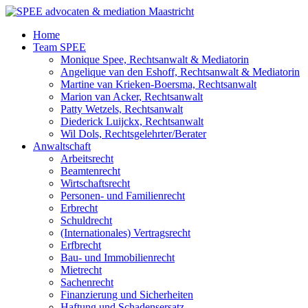
Zum
Inhalt
Home
wechseln
Team SPEE
Monique Spee, Rechtsanwalt & Mediatorin
Angelique van den Eshoff, Rechtsanwalt & Mediatorin
Martine van Krieken-Boersma, Rechtsanwalt
Marion van Acker, Rechtsanwalt
Patty Wetzels, Rechtsanwalt
Diederick Luijckx, Rechtsanwalt
Wil Dols, Rechtsgelehrter/Berater
Anwaltschaft
Arbeitsrecht
Beamtenrecht
Wirtschaftsrecht
Personen- und Familienrecht
Erbrecht
Schuldrecht
(Internationales) Vertragsrecht
Erfbrecht
Bau- und Immobilienrecht
Mietrecht
Sachenrecht
Finanzierung und Sicherheiten
Haftung und Schadensersatz