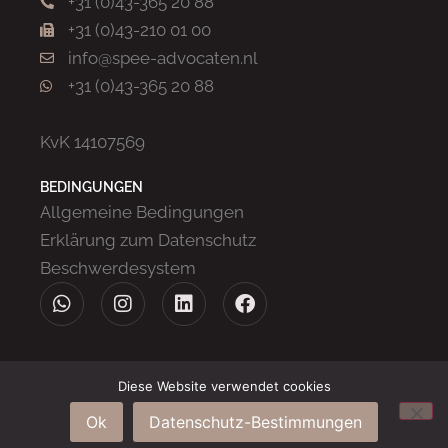
+31 (0)43-365 20 88
+31 (0)43-210 01 00
info@spee-advocaten.nl
+31 (0)43-365 20 88
KvK 14107569
BEDINGUNGEN
Allgemeine Bedingungen
Erklärung zum Datenschutz
Beschwerdesystem
Diese Website verwendet cookies
Ok
Datenschutz-Bestimmungen
© 2026
SPEE advocaten & mediation
| 043WEB ☆ Webdesign Maastricht