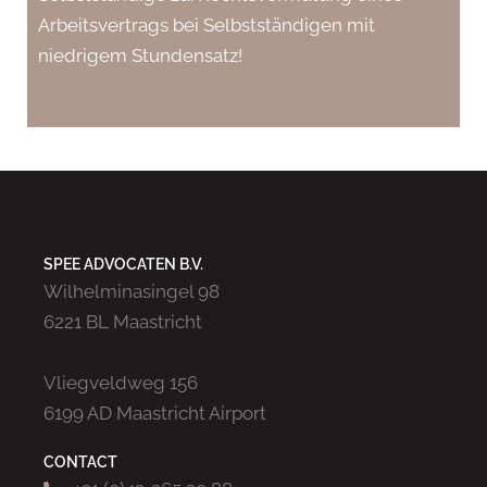
Arbeitsvertrags bei Selbstständigen mit
niedrigem Stundensatz!
SPEE ADVOCATEN B.V.
Wilhelminasingel 98
6221 BL Maastricht
Vliegveldweg 156
6199 AD Maastricht Airport
CONTACT