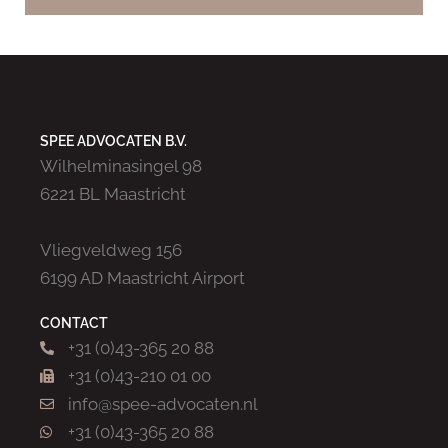
SPEE ADVOCATEN B.V.
Wilhelminasingel 98
6221 BL Maastricht
Vliegveldweg 156
6199 AD Maastricht Airport
CONTACT
+31 (0)43-365 20 88
+31 (0)43-210 01 00
info@spee-advocaten.nl
+31 (0)43-365 20 88