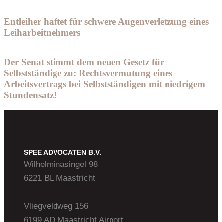
Entleiher haftet für schwere Augenverletzung eines
Leiharbeitnehmers
Der Senat stimmt dem neuen Gesetz für
Selbstständige zu: Rechtsvermutung eines
Arbeitsvertrags bei Selbstständigen mit niedrigem
Stundensatz!
SPEE ADVOCATEN B.V.
Wilhelminasingel 98
6221 BL Maastricht
Vliegveldweg 156
6199 AD Maastricht Airport