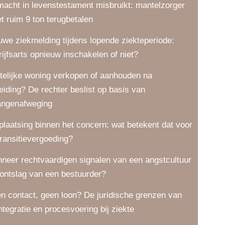
macht in levenstestament misbruikt: mantelzorger
t ruim 9 ton terugbetalen
uwe ziekmelding tijdens lopende ziekteperiode:
rijfsarts opnieuw inschakelen of niet?
telijke woning verkopen of aanhouden na
eiding? De rechter beslist op basis van
angenafweging
plaatsing binnen het concern: wat betekent dat voor
transitievergoeding?
neer rechtvaardigen signalen van een angstcultuur
 ontslag van een bestuurder?
n contact, geen loon? De juridische grenzen van
integratie en procesvoering bij ziekte