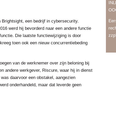
IN
OO
Eer
rightsight, een bedrijf in cybersecurity.
rec
016 werd hij bevorderd naar een andere functie
zzp
nctie. Die laatste functiewijziging is door
 kreeg toen ook een nieuw concurrentiebeding
oegen van de werknemer over zijn beloning bij
een andere werkgever, Riscure, waar hij in dienst
 was daarvoor een obstakel, aangezien
werd onderhandeld, maar dat leverde geen