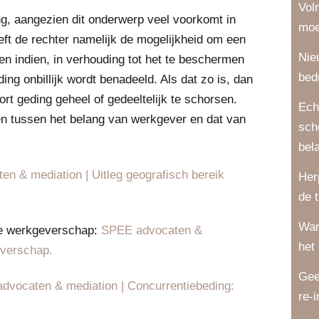
Vol
ng, aangezien dit onderwerp veel voorkomt in
moe
eeft de rechter namelijk de mogelijkheid om een
Nie
gen indien, in verhouding tot het te beschermen
bed
g onbillijk wordt benadeeld. Als dat zo is, dan
ort geding geheel of gedeeltelijk te schorsen.
Ech
n tussen het belang van werkgever en dat van
sch
bel
n & mediation | Uitleg geografisch bereik
Her
de 
Wan
de werkgeverschap:
SPEE advocaten &
het
everschap.
Gee
dvocaten & mediation | Concurrentiebeding:
re-