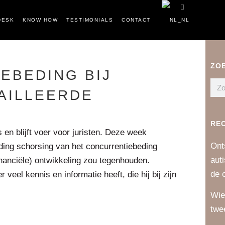
DESK
KNOW HOW
TESTIMONIALS
CONTACT
ZO
EBEDING BIJ
AILLEERDE
RE
en blijft voer voor juristen. Deze week
Ont
ing schorsing van het concurrentiebeding
aut
financiële) ontwikkeling zou tegenhouden.
de 
eel kennis en informatie heeft, die hij bij zijn
Wie
twe