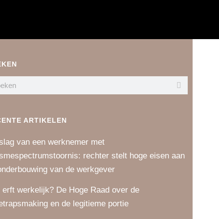
EKEN
CENTE ARTIKELEN
slag van een werknemer met
ismespectrumstoornis: rechter stelt hoge eisen aan
onderbouwing van de werkgever
 erft werkelijk? De Hoge Raad over de
etrapsmaking en de legitieme portie