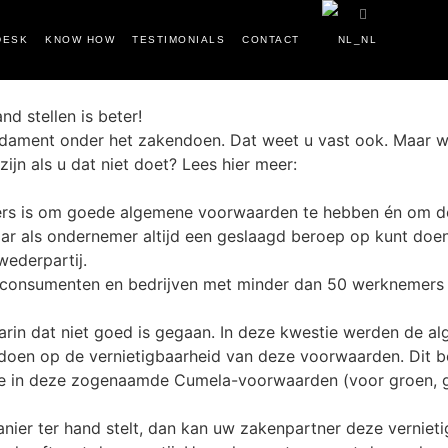
DESK
KNOW HOW
TESTIMONIALS
CONTACT
d stellen is beter!
ndament onder het zakendoen. Dat weet u vast ook. Maar w
jn als u dat niet doet? Lees hier meer:
rs is om goede algemene voorwaarden te hebben én om dez
aar als ondernemer altijd een geslaagd beroep op kunt doe
wederpartij.
’: consumenten en bedrijven met minder dan 50 werknemers 
rin dat niet goed is gegaan. In deze kwestie werden de a
doen op de vernietigbaarheid van deze voorwaarden. Dit b
 die in deze zogenaamde Cumela-voorwaarden (voor groen, 
anier ter hand stelt, dan kan uw zakenpartner deze vernie