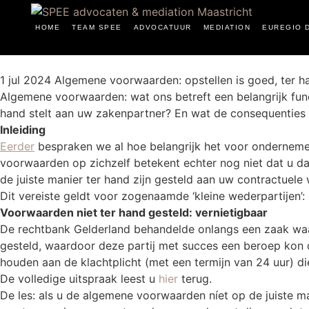
HOME
TEAM SPEE
ADVOCATUUR
MEDIATION
EUREGIO 
1 jul 2024
Algemene voorwaarden: opstellen is goed, ter han
Algemene voorwaarden: wat ons betreft een belangrijk fu
hand stelt aan uw zakenpartner? En wat de consequenties zi
Inleiding
Eerder
bespraken we al hoe belangrijk het voor onderneme
voorwaarden op zichzelf betekent echter nog niet dat u d
de juiste manier ter hand zijn gesteld aan uw contractuele 
Dit vereiste geldt voor zogenaamde ‘kleine wederpartijen
Voorwaarden niet ter hand gesteld: vernietigbaar
De rechtbank Gelderland behandelde onlangs een zaak waa
gesteld, waardoor deze partij met succes een beroep kon 
houden aan de klachtplicht (met een termijn van 24 uur)
De volledige uitspraak leest u
hier
terug.
De les: als u de algemene voorwaarden níet op de juiste m