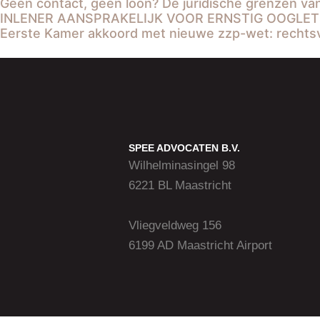
Geen contact, geen loon? De juridische grenzen van 
INLENER AANSPRAKELIJK VOOR ERNSTIG OOGLET
Eerste Kamer akkoord met nieuwe zzp-wet: rechtsv
SPEE ADVOCATEN B.V.
Wilhelminasingel 98
6221 BL Maastricht
Vliegveldweg 156
6199 AD Maastricht Airport