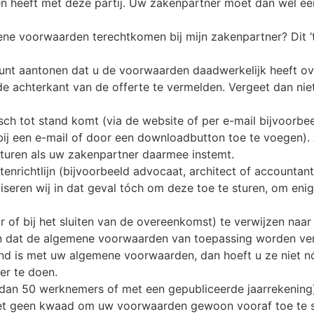
n heeft met deze partij. Uw zakenpartner moet dan wel ee
ne voorwaarden terechtkomen bij mijn zakenpartner? Dit ‘ter
 kunt aantonen dat u de voorwaarden daadwerkelijk heeft o
 achterkant van de offerte te vermelden. Vergeet dan niet
ch tot stand komt (via de website of per e-mail bijvoorbee
ij een e-mail of door een downloadbutton toe te voegen). 
turen als uw zakenpartner daarmee instemt.
stenrichtlijn (bijvoorbeeld advocaat, architect of account
viseren wij in dat geval tóch om deze toe te sturen, om eni
ór of bij het sluiten van de overeenkomst) te verwijzen naa
en dat de algemene voorwaarden van toepassing worden ver
end is met uw algemene voorwaarden, dan hoeft u ze niet nó
er te doen.
dan 50 werknemers of met een gepubliceerde jaarrekening) 
et geen kwaad om uw voorwaarden gewoon vooraf toe te stu