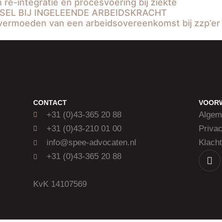
re-integratie en procesvoering bij ziekte
SEL BIJ INGELEENDE ARBEIDSKRACHT
ermoeden van een arbeidsovereenkomst bij zzp’er m
CONTACT
VOOR
+31 (0)43-365 20 88
Algem
+31 (0)43-210 01 00
Privac
info@spee-advocaten.nl
Klacht
+31 (0)43-365 20 88
KvK 14107569