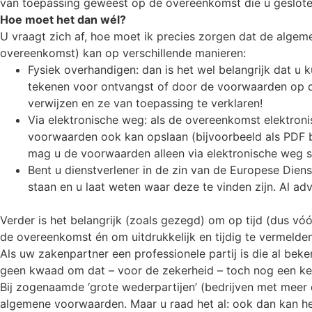
van toepassing geweest op de overeenkomst die u geslote
Hoe moet het dan wél?
U vraagt zich af, hoe moet ik precies zorgen dat de algeme
overeenkomst) kan op verschillende manieren:
Fysiek overhandigen: dan is het wel belangrijk dat u
tekenen voor ontvangst of door de voorwaarden op de
verwijzen en ze van toepassing te verklaren!
Via elektronische weg: als de overeenkomst elektronis
voorwaarden ook kan opslaan (bijvoorbeeld als PDF b
mag u de voorwaarden alleen via elektronische weg s
Bent u dienstverlener in de zin van de Europese Dien
staan en u laat weten waar deze te vinden zijn. Al ad
.
Verder is het belangrijk (zoals gezegd) om op tijd (dus vó
de overeenkomst én om uitdrukkelijk en tijdig te vermeld
Als uw zakenpartner een professionele partij is die al bek
geen kwaad om dat – voor de zekerheid – toch nog een ke
Bij zogenaamde ‘grote wederpartijen’ (bedrijven met meer 
algemene voorwaarden. Maar u raad het al: ook dan kan h