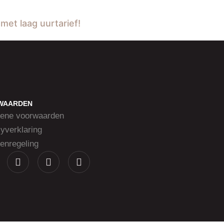
et laag uurtarief!
WAARDEN
ene voorwaarden
yverklaring
enregeling