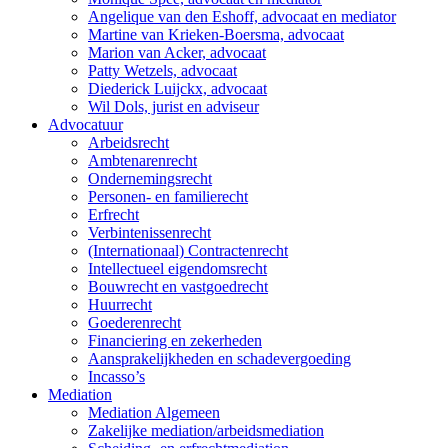
Angelique van den Eshoff, advocaat en mediator
Martine van Krieken-Boersma, advocaat
Marion van Acker, advocaat
Patty Wetzels, advocaat
Diederick Luijckx, advocaat
Wil Dols, jurist en adviseur
Advocatuur
Arbeidsrecht
Ambtenarenrecht
Ondernemingsrecht
Personen- en familierecht
Erfrecht
Verbintenissenrecht
(Internationaal) Contractenrecht
Intellectueel eigendomsrecht
Bouwrecht en vastgoedrecht
Huurrecht
Goederenrecht
Financiering en zekerheden
Aansprakelijkheden en schadevergoeding
Incasso’s
Mediation
Mediation Algemeen
Zakelijke mediation/arbeidsmediation