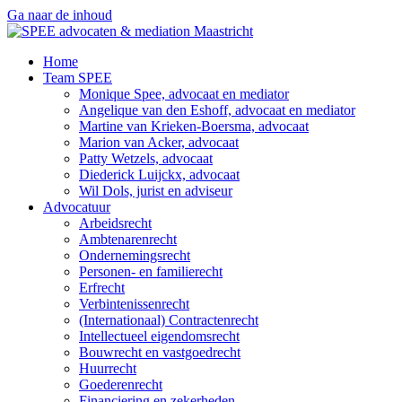
Ga naar de inhoud
Home
Team SPEE
Monique Spee, advocaat en mediator
Angelique van den Eshoff, advocaat en mediator
Martine van Krieken-Boersma, advocaat
Marion van Acker, advocaat
Patty Wetzels, advocaat
Diederick Luijckx, advocaat
Wil Dols, jurist en adviseur
Advocatuur
Arbeidsrecht
Ambtenarenrecht
Ondernemingsrecht
Personen- en familierecht
Erfrecht
Verbintenissenrecht
(Internationaal) Contractenrecht
Intellectueel eigendomsrecht
Bouwrecht en vastgoedrecht
Huurrecht
Goederenrecht
Financiering en zekerheden