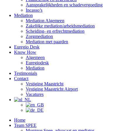
Aansprakelijkheden en schadevergoeding
Incasso’s
Mediation
Mediation Algemeen
Zakelijke mediation/arbeidsmediation
Scheiding- en erfrechtmediation
Zorgmediation
Mediation met paarden
Euregio Desk
Know How
Algemeen
Euregiodesk
Mediation
Testimonials
Contact
Vestiging Maastricht
Vestiging Maastricht Airport
Vacatures
Home
Team SPEE
Monique Spee, advocaat en mediator